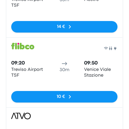
55m
TSF
Pas de balises
14 €
Bus
09:20
09:50
Treviso Airport
Venice Viale
30m
TSF
Stazione
Pas de balises
10 €
Bus