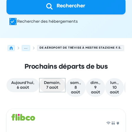
Rechercher
Rechercher des hébergements
...
DE AÉROPORT DE TRÉVISE À MESTRE STAZIONE F.S.
Prochains départs de bus
Aujourd'hui,
Demain,
sam.,
dim.,
lun.,
m
6 août
7 août
8
9
10
août
août
août
a
Prochains départs de Trévise vers Venise le 7 août
Opéré par
Type de véhicule
Heure de départ
Lieu de dép
Bus