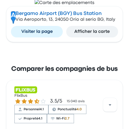
Bergamo Airport (BGY) Bus Station
A
Via Aeroporto, 13, 24050 Orio al serio BG, Italy
Visiter la page
Afficher la carte
Comparer les compagnies de bus
FlixBus
3.5 sur 5 étoiles
3.5/5
15 040 avis
Personnel
4.1
Ponctualité
4.0
Propreté
4.1
Wi-Fi
2.7