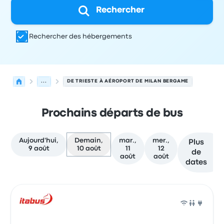
Rechercher
Rechercher des hébergements
...
DE TRIESTE À AÉROPORT DE MILAN BERGAME
Prochains départs de bus
Aujourd'hui,
Demain,
mar.,
mer.,
Plus
9 août
10 août
11
12
de
août
août
dates
Prochains départs de Trieste vers Bergame le 10 août
Opéré par
Type de véhicule
Heure de départ
Lieu de dép
Bus