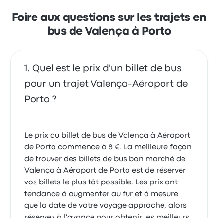
2 décembre 2025
Le prix des billets Rede Expressos pour ce voyage
commencer à 9 €
Foire aux questions sur les trajets en
Um pouco de retard.
5.0 sur 5 étoiles
bus de Valença à Porto
Cela s’est bien passé par contre j’ai pris mes billets
Maria Alberta T.
sur l’application internet et a priori le chauffeur ne
5 octobre 2025
trouvait pas notre nom sur sa liste et tous les
passagers étaient installés en place individuelle du
Quel est le prix d'un billet de bus
coup pas de place à côté avec mon mari dommage
que ce soit pas attribué en numéro de place car les
pour un trajet Valença-Aéroport de
gens voyageant seuls se mettent pas ensemble et
Porto ?
ils ne restent pas de place pour ceux qui voyage
ensemble voilà
5.0 sur 5 étoiles
Agnès I.
Le prix du billet de bus de Valença à Aéroport
13 avril 2025
de Porto commence à 8 €. La meilleure façon
de trouver des billets de bus bon marché de
Valença à Aéroport de Porto est de réserver
vos billets le plus tôt possible. Les prix ont
tendance à augmenter au fur et à mesure
que la date de votre voyage approche, alors
réservez à l'avance pour obtenir les meilleurs