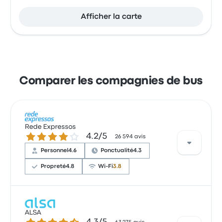
Afficher la carte
Comparer les compagnies de bus
Rede Expressos
4.2 sur 5 étoiles
4.2/5
26 594 avis
Personnel
4.6
Ponctualité
4.3
Propreté
4.8
Wi-Fi
3.8
Selon 31 avis, Rede Expressos a reçu une note de
4 étoiles pour ce trajet. Les voyageurs ont été
ALSA