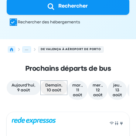
Rechercher
Rechercher des hébergements
...
DE VALENÇA À AÉROPORT DE PORTO
Prochains départs de bus
Aujourd'hui,
Demain,
mar.,
mer.,
jeu.,
ve
9 août
10 août
11
12
13
août
août
août
a
Prochains départs de Valença vers Porto le 10 août
Opéré par
Type de véhicule
Heure de départ
Lieu de dép
Bus