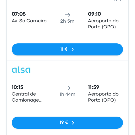
Bus
07:05
09:10
Av. Sá Carneiro
Aeroporto do
2h 5m
Porto (OPO)
Pas de balises
11 €
Bus
10:15
11:59
Central de
Aeroporto do
1h 44m
Camionagem
Porto (OPO)
de Valença do
Pas de balises
Minho
19 €