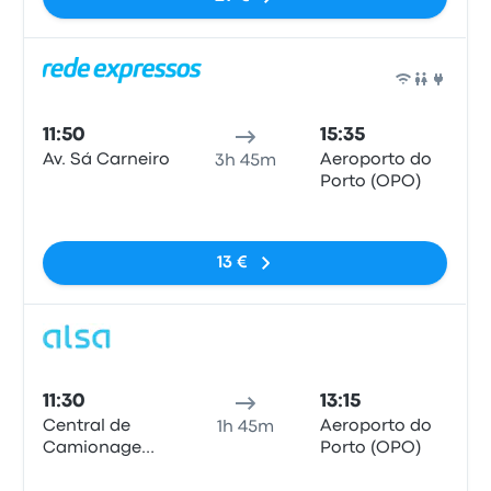
Bus
11:50
15:35
Av. Sá Carneiro
Aeroporto do
3h 45m
Porto (OPO)
Pas de balises
13 €
Bus
11:30
13:15
Central de
Aeroporto do
1h 45m
Camionagem
Porto (OPO)
de Valença do
Pas de balises