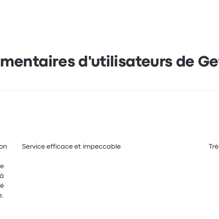
entaires d'utilisateurs de Ge
mon
Service efficace et impeccable
Trè
re
 à
e.