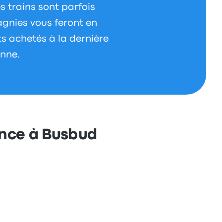
es trains sont parfois
gnies vous feront en
ts achetés à la dernière
nne.
ance à Busbud