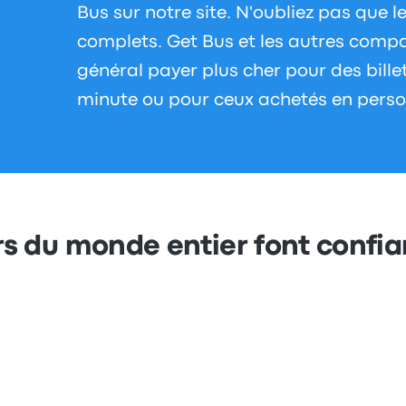
Bus sur notre site. N'oubliez pas que l
complets. Get Bus et les autres compa
général payer plus cher pour des bille
minute ou pour ceux achetés en perso
s du monde entier font confi