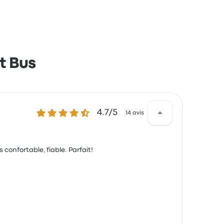
t Bus
4.7 sur 5 étoiles
4.7/5
14 avis
s confortable, fiable. Parfait!