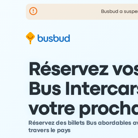
Busbud a suspen
 au formulaire de recherche
Aller au pied de page
Aller au contenu
Réservez vos
Bus Intercar
votre proch
Réservez des billets Bus abordables av
travers le pays