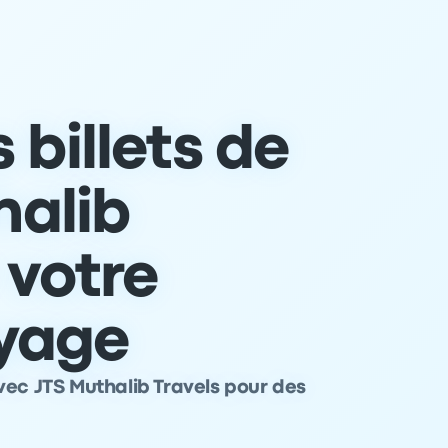
 billets de
halib
 votre
yage
vec JTS Muthalib Travels pour des