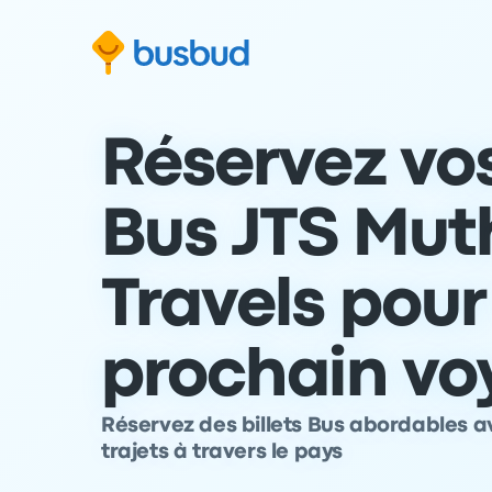
 au formulaire de recherche
Aller au pied de page
Aller au contenu
Réservez vos
Bus JTS Mut
Travels pour
prochain vo
Réservez des billets Bus abordables a
trajets à travers le pays