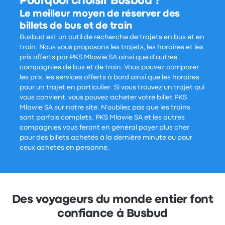
Pourquoi choisir Busbud ?
Le meilleur moyen de réserver des
billets de bus et de train
Busbud est un outil de recherche de trajets en bus et en
train. Nous vous proposons les trajets, les horaires et les
prix offerts par PKS Mlawie SA ainsi que d'autres
compagnies de bus et de train. Vous pouvez comparer
les prix, les services offerts à bord ainsi que les horaires
pour un trajet en particulier. Si vous trouvez un trajet qui
vous convient, vous pouvez acheter votre billet PKS
Mlawie SA sur notre site. N'oubliez pas que les trains
sont parfois complets. PKS Mlawie SA et les autres
compagnies vous feront en général payer plus cher
pour des billets achetés à la dernière minute ou pour
ceux achetés en personne.
Des voyageurs du monde entier font
confiance à Busbud