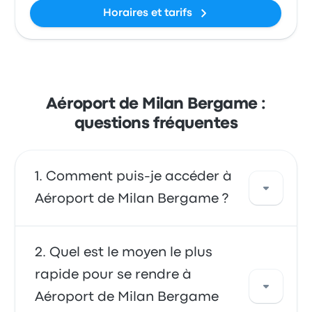
Horaires et tarifs
Aéroport de Milan Bergame :
questions fréquentes
Comment puis-je accéder à
Aéroport de Milan Bergame ?
Vous pouvez vous déplacer en bus afin
Quel est le moyen le plus
d'accéder directement à l'aéroport. Vous
rapide pour se rendre à
pouvez également prendre un taxi ou utiliser
Aéroport de Milan Bergame
un service de covoiturage.