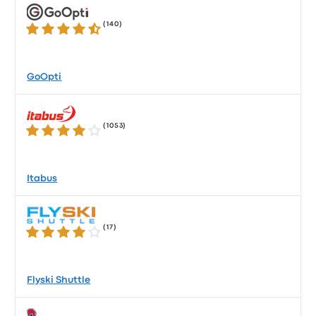
(
140
)
4.6 sur 5 étoiles
GoOpti
(
1053
)
3.8 sur 5 étoiles
Itabus
(
17
)
4.2 sur 5 étoiles
Flyski Shuttle