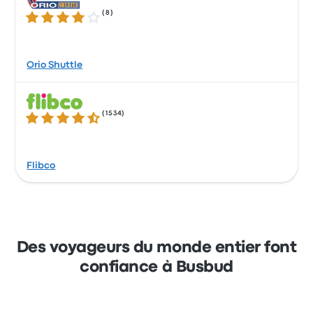
(
8
)
3.8 sur 5 étoiles
Orio Shuttle
(
1534
)
4.4 sur 5 étoiles
Flibco
Des voyageurs du monde entier font
confiance à Busbud