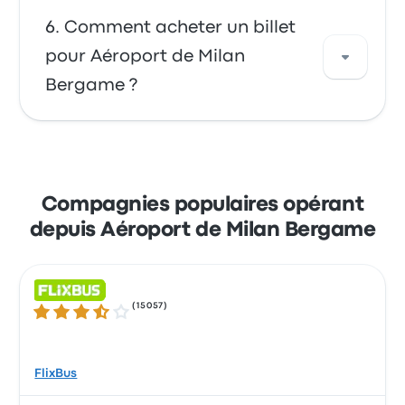
et de la saison.
Vous pouvez vous rendre à Aéroport de Milan
Comment acheter un billet
Bergame via FlixBus, GoOpti ou Itabus. Ces
pour Aéroport de Milan
compagnies proposent 2582 trajets
Bergame ?
quotidiens, le premier bus partant à 00:00. Le
dernier bus part à 23:59.
Profitez de la facilité de réserver vos billets en
ligne avec Busbud. Réglez facilement vos
trajets par carte bleue (Mastercard, Visa,
Compagnies populaires opérant
Amex, etc.), ainsi que par Apple Pay et
depuis Aéroport de Milan Bergame
Google Pay.
(
15057
)
3.5 sur 5 étoiles
FlixBus