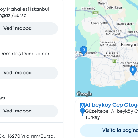
öy Mahallesi İstanbul
angazi/Bursa
Vedi mappa
, Demirtaş Dumlupınar
Vedi mappa
sa
Alibeyköy Cep Otog
A
Vedi mappa
Güzeltepe, Alibeyköy C
Turkey
Visita la pagin
k., 16270 Yıldırım/Bursa,