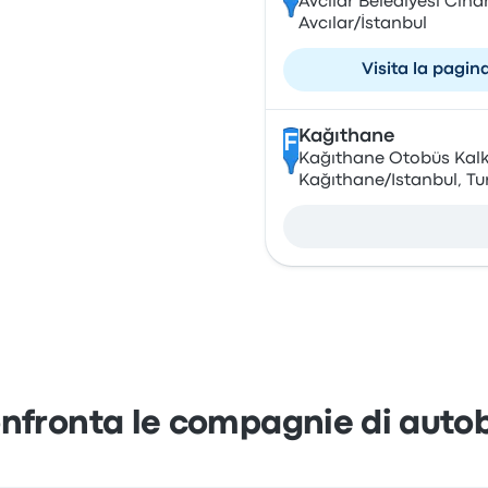
Avcılar Belediyesi Cih
Avcılar/İstanbul
Visita la pagin
Kağıthane
F
Kağıthane Otobüs Kalkı
Kağıthane/Istanbul, Tu
nfronta le compagnie di auto