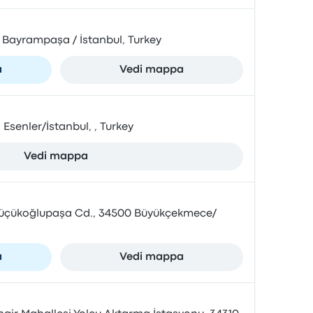
 Bayrampaşa / İstanbul, Turkey
a
Vedi mappa
 Esenler/İstanbul, , Turkey
Vedi mappa
 Küçükoğlupaşa Cd., 34500 Büyükçekmece/
a
Vedi mappa