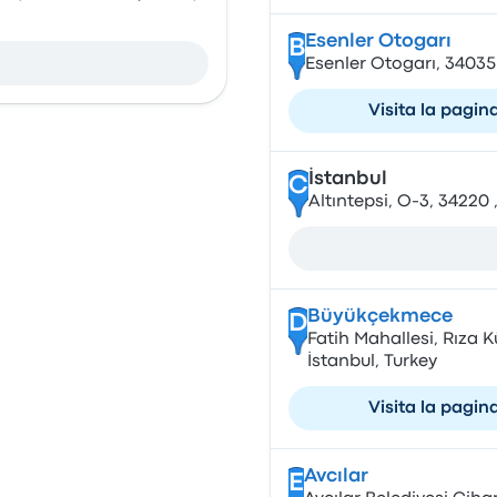
Esenler Otogarı
B
Esenler Otogarı, 34035
Visita la pagin
İstanbul
C
Altıntepsi, O-3, 34220 ,
Büyükçekmece
D
Fatih Mahallesi, Rıza
İstanbul, Turkey
Visita la pagin
Avcılar
E