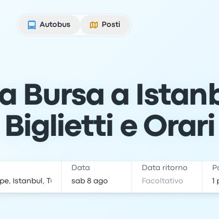
Autobus
Posti
a Bursa a Istanb
Biglietti e Orari
e
Data
Data ritorno
P