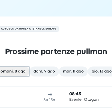
AUTOBUS DA BURSA A ISTANBUL EUROPE
Prossime partenze pullman
omani, 8 ago
dom, 9 ago
mar, 11 ago
gio, 13 ago
 il 8 agosto
alità di partenza
durata del viaggio
orario di arrivo
Località
05:45
Esenler Otogarı
3o 15m