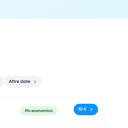
Altre date
 di arrivo
Consigliato
Prezzo e link per l'acquisto
10 €
Più economico