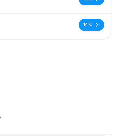
Nessun tag
14 €
e