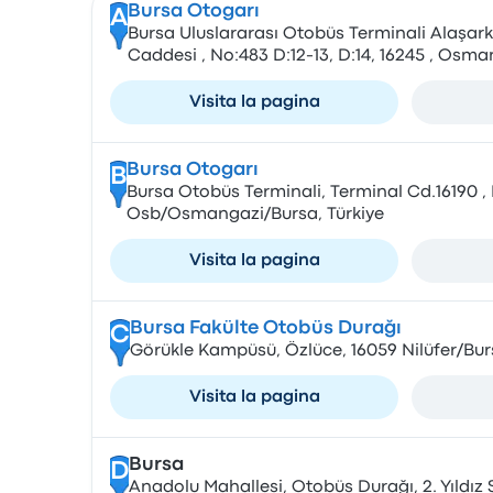
Bursa Otogarı
A
Bursa Uluslararası Otobüs Terminali Alaşark
Caddesi , No:483 D:12-13, D:14, 16245 , Osm
Visita la pagina
Bursa Otogarı
B
Bursa Otobüs Terminali, Terminal Cd.16190 
Osb/Osmangazi/Bursa, Türkiye
Visita la pagina
Bursa Fakülte Otobüs Durağı
C
Görükle Kampüsü, Özlüce, 16059 Nilüfer/Bur
Visita la pagina
Bursa
D
Anadolu Mahallesi, Otobüs Durağı, 2. Yıldız S