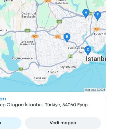
arı
ep Otogarı İstanbul, Türkiye, 34060 Eyüp,
a
Vedi mappa