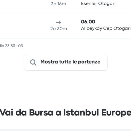
Esenler Otogarı
3o 15m
06:00
ı
Alibeyköy Cep Otogarı
2o 30m
le 23:53 +03.
Mostra tutte le partenze
Vai da Bursa a Istanbul Europ