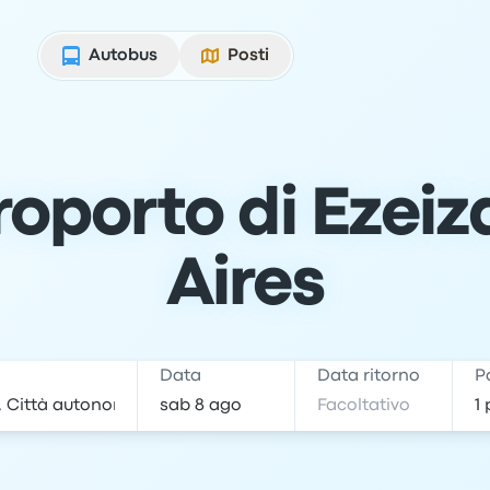
Autobus
Posti
roporto di Ezeiz
Aires
e
Data
Data ritorno
P