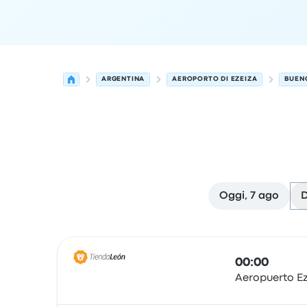
ARGENTINA
AEROPORTO DI EZEIZA
BUEN
Oggi, 7 ago
D
Le prossime partenze da Ezeiza a Buenos Aires i
Gestito da
Tipo di veicolo
orario di partenza
Loc
00:00
Aeropuerto E
Pullman