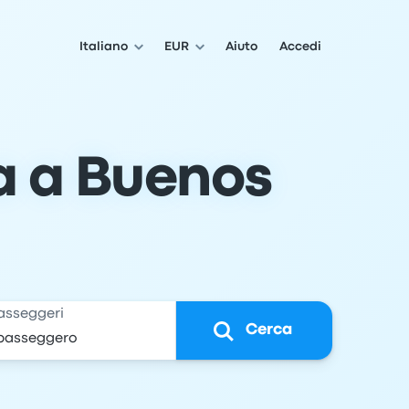
Italiano
EUR
Aiuto
Accedi
a a Buenos
asseggeri
Cerca