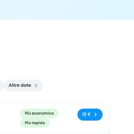
Altre date
 di arrivo
Consigliato
Prezzo e link per l'acquisto
Più economico
12 €
Più rapido