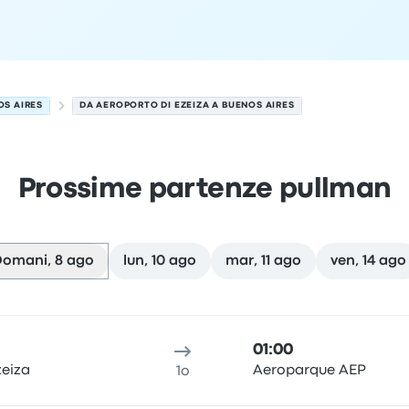
OS AIRES
DA AEROPORTO DI EZEIZA A BUENOS AIRES
Prossime partenze pullman
omani, 8 ago
lun, 10 ago
mar, 11 ago
ven, 14 ago
l 8 agosto
alità di partenza
durata del viaggio
orario di arrivo
Località
01:00
zeiza
Aeroparque AEP
1o