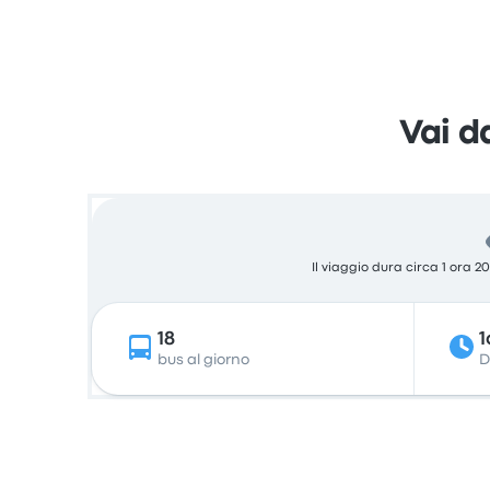
Vai d
Il viaggio dura circa 1 ora 2
18
1
bus al giorno
D