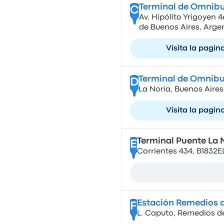
Terminal de Omnibu
C
Av. Hipólito Yrigoyen
de Buenos Aires, Arge
Visita la pagin
Terminal de Omnibu
D
La Noria, Buenos Aires
Visita la pagin
Terminal Puente La 
E
Corrientes 434, B1832
Estación Remedios 
F
L. Caputo, Remedios de