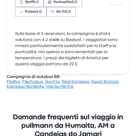
Staff
5.0
Puntualità
5.0
Pulizia
5.0
Wi-Fi
5.0
Sulla base di 5 recensioni, la compagnia è stata
valutata con 4.2 stelle su Busbud. I viaggiatori sono
rimasti particolarmente soddisfatti per lo staff e la
puntualità, ma spesso si sono lamentati per la
temperatura. I prezzi dei biglietti di Amatur per
questo viaggio partono da 22 €
Compagnie di autobus BR:
FlixBus
,
Flechabus
,
Gontijo
,
Real Expresso
,
Águia Branca
,
Expresso Nordeste
,
Viação Penha
Domande frequenti sul viaggio in
pullmann da Humaita, AM a
Candeias do Jamari