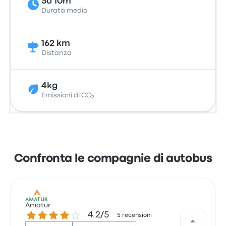
5o 10m
Durata media
162 km
Distanza
4kg
Emissioni di CO₂
Confronta le compagnie di autobus
Amatur
4.2 su 5 stelle
4.2/5
5 recensioni