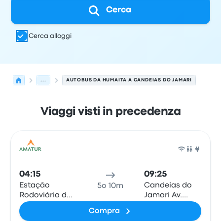
Cerca
Cerca alloggi
...
AUTOBUS DA HUMAITA A CANDEIAS DO JAMARI
Viaggi visti in precedenza
Le prossime partenze da Humaita a Candeias do Jamari 
Gestito da
Tipo di veicolo
orario di partenza
Località di
Pull
04:15
09:25
Estação
Candeias do
5o 10m
Rodoviária de
Jamari Av.
Humaitá
Ulisses
Compra
Guimarães