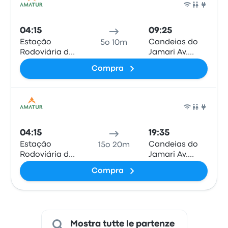
Pull
04:15
09:25
Estação
Candeias do
5o 10m
Rodoviária de
Jamari Av.
Humaitá
Ulisses
Compra
Guimarães
(Rua Marginal)
Pull
04:15
19:35
Estação
Candeias do
15o 20m
Rodoviária de
Jamari Av.
Humaitá
Ulisses
Compra
Guimarães
(Rua Marginal)
Mostra tutte le partenze