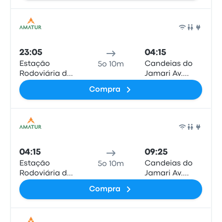
(Rua Marginal)
Pull
23:05
04:15
Estação
Candeias do
5o 10m
Rodoviária de
Jamari Av.
Humaitá
Ulisses
Compra
Guimarães
(Rua Marginal)
Pull
04:15
09:25
Estação
Candeias do
5o 10m
Rodoviária de
Jamari Av.
Humaitá
Ulisses
Compra
Guimarães
(Rua Marginal)