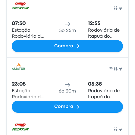
Pull
07:30
12:55
Estação
Rodoviária de
5o 25m
Rodoviária de
Itapuã do
Humaitá
Oeste
Compra
Pull
23:05
05:35
Estação
Rodoviária de
6o 30m
Rodoviária de
Itapuã do
Humaitá
Oeste
Compra
Pull