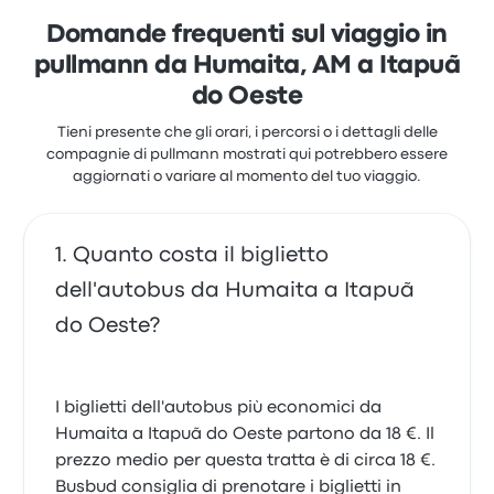
temperatura. I prezzi dei biglietti di Amatur per
questo viaggio partono da 33 €
Domande frequenti sul viaggio in
pullmann da Humaita, AM a Itapuã
do Oeste
Tieni presente che gli orari, i percorsi o i dettagli delle
compagnie di pullmann mostrati qui potrebbero essere
aggiornati o variare al momento del tuo viaggio.
Quanto costa il biglietto
dell'autobus da Humaita a Itapuã
do Oeste?
I biglietti dell'autobus più economici da
Humaita a Itapuã do Oeste partono da 18 €. Il
prezzo medio per questa tratta è di circa 18 €.
Busbud consiglia di prenotare i biglietti in