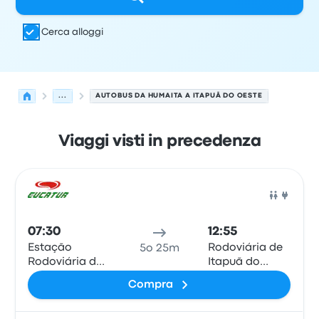
Cerca alloggi
...
AUTOBUS DA HUMAITA A ITAPUÃ DO OESTE
Viaggi visti in precedenza
Le prossime partenze da Humaita a Itapuã do Oeste il 1
Gestito da
Tipo di veicolo
orario di partenza
Località di
Pull
07:30
12:55
Estação
Rodoviária de
5o 25m
Rodoviária de
Itapuã do
Humaitá
Oeste
Compra