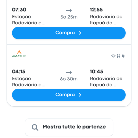
07:30
12:55
Estação
Rodoviária de
5o 25m
Rodoviária de
Itapuã do
Humaitá
Oeste
Compra
Pull
04:15
10:45
Estação
Rodoviária de
6o 30m
Rodoviária de
Itapuã do
Humaitá
Oeste
Compra
Mostra tutte le partenze