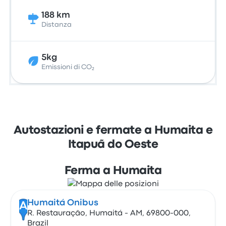
188 km
Distanza
5kg
Emissioni di CO₂
Autostazioni e fermate a Humaita e
Itapuã do Oeste
Ferma a Humaita
Humaitá Onibus
A
R. Restauração, Humaitá - AM, 69800-000,
Brazil