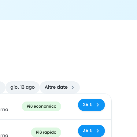
o
gio, 13 ago
Altre date
 di arrivo
Consigliato
Prezzo e link per l'acquisto
26 €
Più economico
arna
36 €
Più rapido
arna