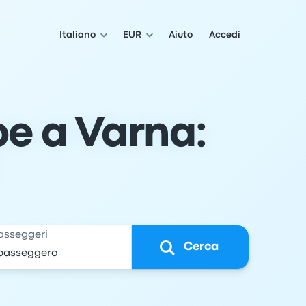
Italiano
EUR
Aiuto
Accedi
pe a Varna:
asseggeri
Cerca