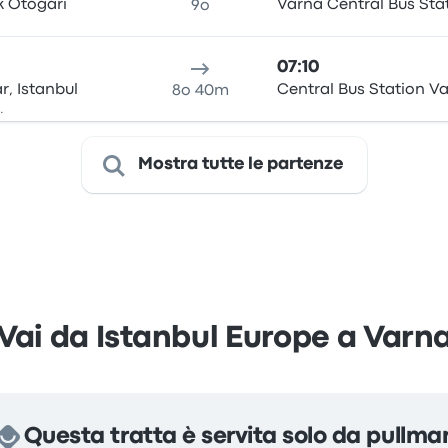
k Otogari
Varna Central Bus Sta
9o
07:10
r, Istanbul
Central Bus Station V
8o 40m
.
Mostra tutte le partenze
Vai da Istanbul Europe a Varn
Questa tratta è servita solo da pullma