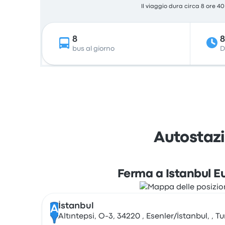
Il viaggio dura circa 8 ore 4
8
bus al giorno
D
Autostazi
Ferma a Istanbul E
İstanbul
A
Altıntepsi, O-3, 34220 , Esenler/İstanbul, , T