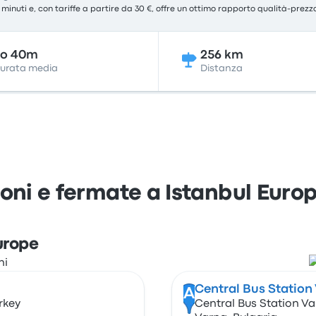
0 minuti e, con tariffe a partire da 30 €, offre un ottimo rapporto qualità-prezz
8o 40m
256 km
urata media
Distanza
oni e fermate a Istanbul Euro
urope
Central Bus Station
A
urkey
Central Bus Station V