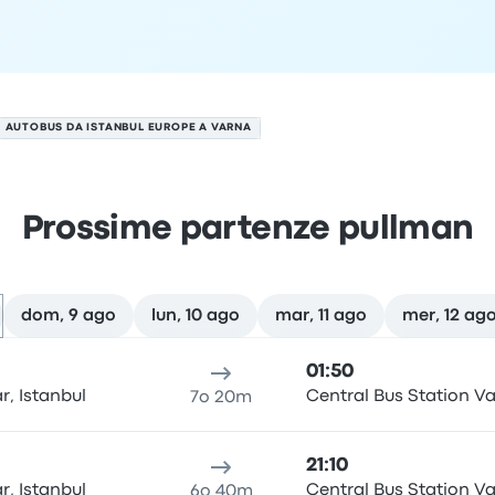
AUTOBUS DA ISTANBUL EUROPE A VARNA
Prossime partenze pullman
dom, 9 ago
lun, 10 ago
mar, 11 ago
mer, 12 ag
 il 8 agosto
alità di partenza
durata del viaggio
orario di arrivo
Località
01:50
r, Istanbul
Central Bus Station V
7o 20m
21:10
r, Istanbul
Central Bus Station V
6o 40m