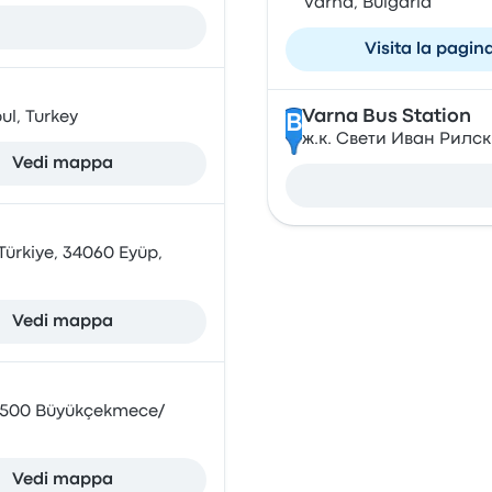
Varna, Bulgaria
Visita la pagin
Varna Bus Station
ul, Turkey
B
ж.к. Свети Иван Рилски 
Vedi mappa
Türkiye, 34060 Eyüp,
Vedi mappa
34500 Büyükçekmece/
Vedi mappa