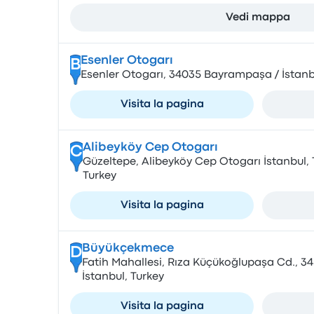
Vedi mappa
Esenler Otogarı
B
Esenler Otogarı, 34035 Bayrampaşa / İstanb
Visita la pagina
Alibeyköy Cep Otogarı
C
Güzeltepe, Alibeyköy Cep Otogarı İstanbul, 
Turkey
Visita la pagina
Büyükçekmece
D
Fatih Mahallesi, Rıza Küçükoğlupaşa Cd., 
İstanbul, Turkey
Visita la pagina