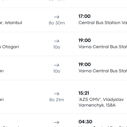
17:00
r, Istanbul
Central Bus Station V
8o 30m
19:00
k Otogari
Varna Central Bus Sta
10o
19:00
rı
Varna Central Bus Sta
10o
15:21
rı
'AZS OMV', Vladyslav
8o 21m
Varnenchyk, 158A
04:30