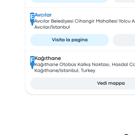
Avcılar
E
Avcılar Belediyesi Cihangir Mahallesi Yolcu 
Avcılar/İstanbul
Visita la pagina
Kağıthane
F
Kağıthane Otobüs Kalkış Noktası, Hasdal Cd
Kağıthane/Istanbul, Turkey
Vedi mappa