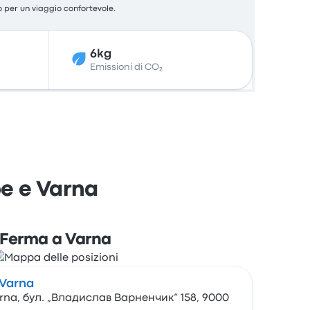
o per un viaggio confortevole.
6kg
Emissioni di CO₂
pe e Varna
Ferma a Varna
 Varna
arna, бул. „Владислав Варненчик“ 158, 9000