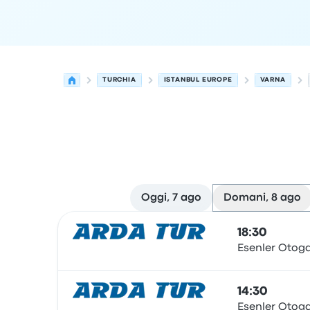
TURCHIA
ISTANBUL EUROPE
VARNA
Oggi, 7 ago
Domani, 8 ago
Le prossime partenze da Istanbul Europe a Varna
Gestito da
Tipo di veicolo
orario di partenza
Loc
18:30
Esenler Otoga
Pullman
14:30
Esenler Otoga