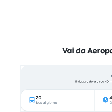
Vai da Aerop
Il viaggio dura circa 40 m
30
bus al giorno
D