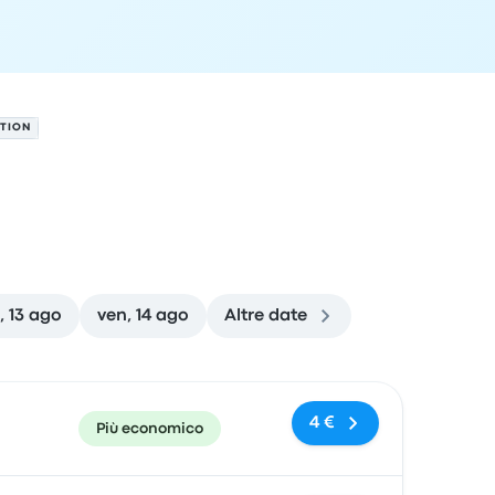
ATION
, 13 ago
ven, 14 ago
Altre date
 di arrivo
Consigliato
Prezzo e link per l'acquisto
4 €
Più economico