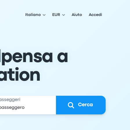
Italiano
EUR
Aiuto
Accedi
lpensa a
ation
asseggeri
Cerca