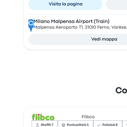
Visita la pagina
Milano Malpensa Airport (Train)
C
Malpensa Aeroporto T1, 21010 Ferno, Varèse, 
Vedi mappa
Co
Flibco
Staff
4.7
Puntualità
4.5
Pulizia
4.8