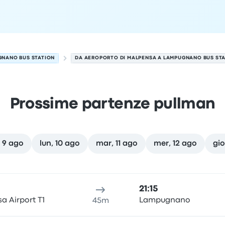
NANO BUS STATION
DA AEROPORTO DI MALPENSA A LAMPUGNANO BUS ST
Prossime partenze pullman
 9 ago
lun, 10 ago
mar, 11 ago
mer, 12 ago
gio
osto
alità di partenza
durata del viaggio
orario di arrivo
Località
21:15
a Airport T1
Lampugnano
45m