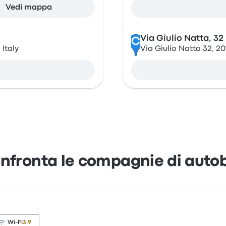
Vedi mappa
Via Giulio Natta, 32
C
Italy
Via Giulio Natta 32, 2
nfronta le compagnie di auto
Wi-Fi
3.9