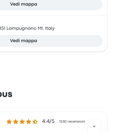
Vedi mappa
0151 Lampugnano MI, Italy
Vedi mappa
bus
4.4 su 5 stelle
4.4/5
1530 recensioni