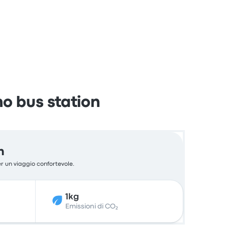
o bus station
n
er un viaggio confortevole.
1kg
Emissioni di CO₂