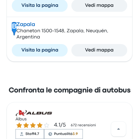
Visita la pagina
Vedi mappa
Zapala
B
Chaneton 1500-1548, Zapala, Neuquén,
Argentina
Visita la pagina
Vedi mappa
Confronta le compagnie di autobus
Albus
4.1 su 5 stelle
4.1/5
672 recensioni
Staff
4.7
Puntualità
3.9