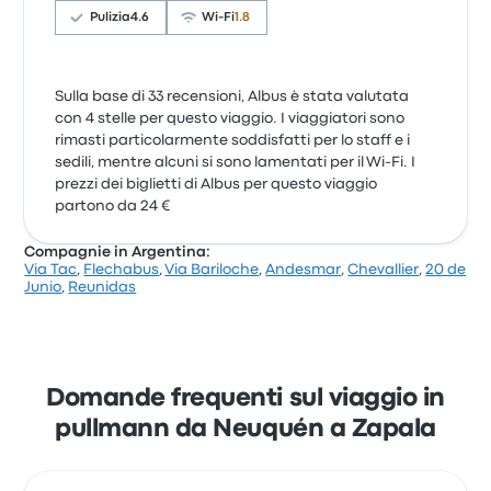
Pulizia
4.6
Wi-Fi
1.8
Sulla base di 33 recensioni, Albus è stata valutata
con 4 stelle per questo viaggio. I viaggiatori sono
rimasti particolarmente soddisfatti per lo staff e i
sedili, mentre alcuni si sono lamentati per il Wi-Fi. I
prezzi dei biglietti di Albus per questo viaggio
partono da 24 €
Compagnie in Argentina:
Via Tac
,
Flechabus
,
Via Bariloche
,
Andesmar
,
Chevallier
,
20 de
Junio
,
Reunidas
Domande frequenti sul viaggio in
pullmann da Neuquén a Zapala