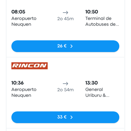
Pull
08:05
10:50
Aeropuerto
Terminal de
2o 45m
Neuquen
Autobuses de
Zapala
Nessun tag
26 €
Pull
10:36
13:30
Aeropuerto
General
2o 54m
Neuquen
Uriburu &
Martín
Nessun tag
Etcheluz
33 €