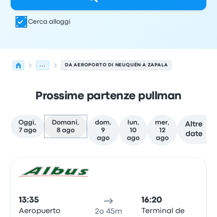
Cerca alloggi
...
DA AEROPORTO DI NEUQUÉN A ZAPALA
Prossime partenze pullman
Oggi,
Domani,
dom,
lun,
mer,
Altre
7 ago
8 ago
9
10
12
date
ago
ago
ago
Le prossime partenze da Neuquén a Zapala il 8 agosto
Gestito da
Tipo di veicolo
orario di partenza
Località di
Pull
13:35
16:20
Aeropuerto
Terminal de
2o 45m