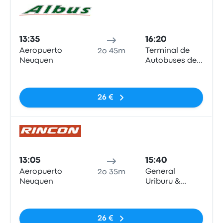
Pull
13:35
16:20
Aeropuerto
Terminal de
2o 45m
Neuquen
Autobuses de
Zapala
Nessun tag
26 €
Pull
13:05
15:40
Aeropuerto
General
2o 35m
Neuquen
Uriburu &
Martín
Nessun tag
Etcheluz
26 €