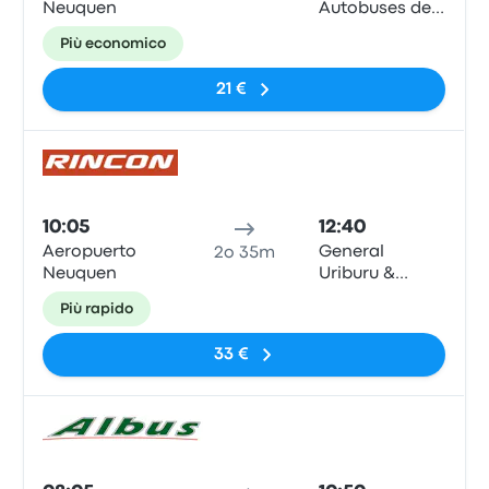
Neuquen
Autobuses de
Zapala
Più economico
21 €
Pull
10:05
12:40
Aeropuerto
General
2o 35m
Neuquen
Uriburu &
Martín
Più rapido
Etcheluz
33 €
Pull