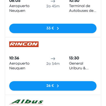
08:05
10:50
Aeropuerto
Terminal de
2o 45m
Neuquen
Autobuses de
Zapala
Nessun tag
33 €
Pull
10:36
13:30
Aeropuerto
General
2o 54m
Neuquen
Uriburu &
Martín
Nessun tag
Etcheluz
26 €