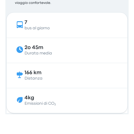
viaggio confortevole.
7
bus al giorno
2o 45m
Durata media
166 km
Distanza
4kg
Emissioni di CO₂