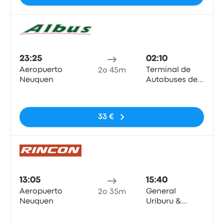
Pull
23:25
02:10
Aeropuerto
Terminal de
2o 45m
Neuquen
Autobuses de
Zapala
Nessun tag
33 €
Pull
13:05
15:40
Aeropuerto
General
2o 35m
Neuquen
Uriburu &
Martín
Nessun tag
Etcheluz