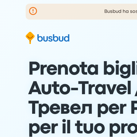
Busbud ha sosp
Vai al modulo di ricerca
Passa al contenuto
Vai al piè di pagina
Prenota bigli
Auto-Travel 
Тревел per 
per il tuo p