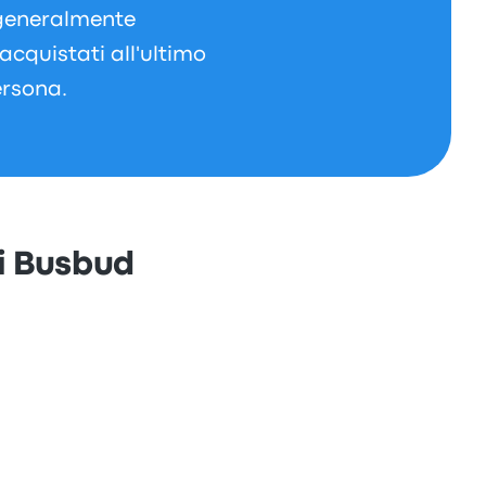
i generalmente
acquistati all'ultimo
ersona.
di Busbud