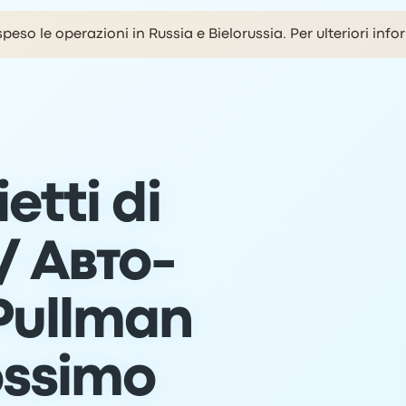
eso le operazioni in Russia e Bielorussia. Per ulteriori info
etti di
/ Авто-
Pullman
rossimo