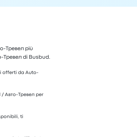
вто-Тревел più
то-Тревел di Busbud.
i offerti da Auto-
l / Авто-Тревел per
onibili, ti