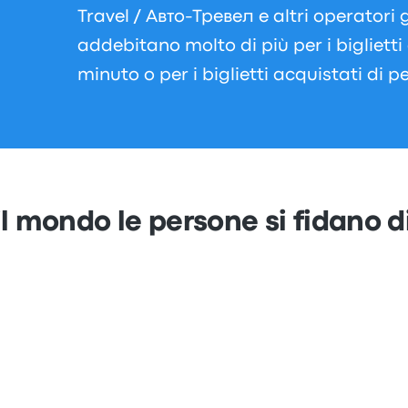
Travel / Авто-Тревел e altri operator
addebitano molto di più per i biglietti 
minuto o per i biglietti acquistati di p
 il mondo le persone si fidano 