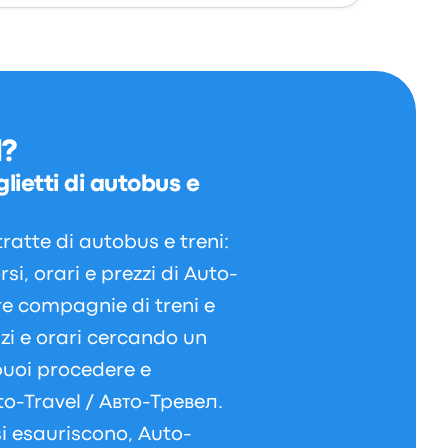
d?
lietti di autobus e
ratte di autobus e treni:
si, orari e prezzi di Auto-
tre compagnie di treni e
izi e orari cercando un
puoi procedere e
uto-Travel / Авто-Тревел.
 si esauriscono, Auto-