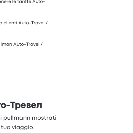
nere le tariffe Auto-
o clienti Auto-Travel /
llman Auto-Travel /
то-Тревел
 di pullmann mostrati
tuo viaggio.