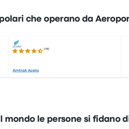
lari che operano da Aeropor
(
19
)
4.4 su 5 stelle
Amtrak Acela
 il mondo le persone si fidano 