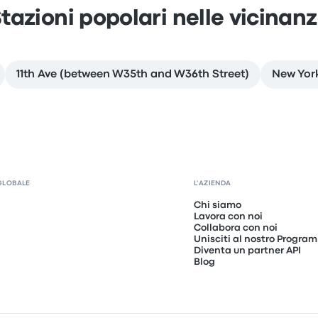
tazioni popolari nelle vicinan
11th Ave (between W35th and W36th Street)
New York
GLOBALE
L'AZIENDA
Chi siamo
Lavora con noi
Collabora con noi
Unisciti al nostro Program
Diventa un partner API
Blog