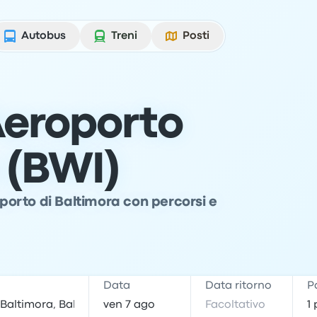
Autobus
Treni
Posti
Aeroporto
 (BWI)
oporto di Baltimora con percorsi e
e
Data
Data ritorno
P