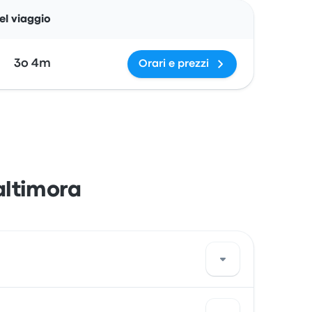
Azioni
el viaggio
3o 4m
Orari e prezzi
altimora