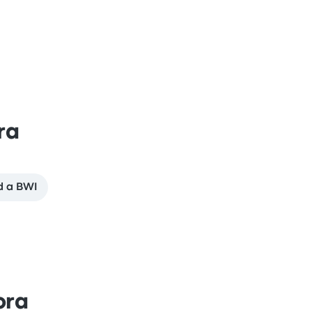
ra
d a BWI
ora