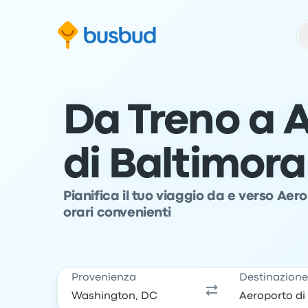
Vai al modulo di ricerca
Passa al contenuto
Vai al piè di pagina
Da Treno a 
di Baltimora
Pianifica il tuo viaggio da e verso Aer
orari convenienti
Provenienza
Destinazion