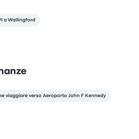
I a Wallingford
inanze
e viaggiare verso Aeroporto John F Kennedy