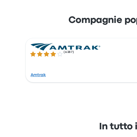
Compagnie popo
(
6387
)
4.1 su 5 stelle
Amtrak
In tutto