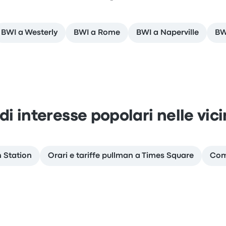
BWI a Westerly
BWI a Rome
BWI a Naperville
BW
 di interesse popolari nelle vic
n Station
Orari e tariffe pullman a Times Square
Com