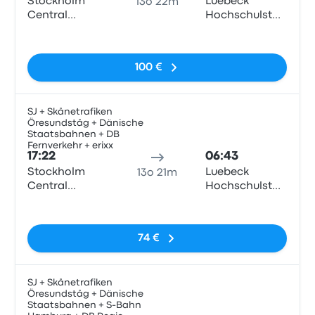
Stockholm
Luebeck
13o 22m
Central
Hochschulstadtteil
Station
Train Station
Nessun tag
100 €
SJ + Skånetrafiken
Öresundståg + Dänische
Tren
Staatsbahnen + DB
Fernverkehr + erixx
17:22
06:43
Stockholm
Luebeck
13o 21m
Central
Hochschulstadtteil
Station
Train Station
Nessun tag
74 €
SJ + Skånetrafiken
Öresundståg + Dänische
Tren
Staatsbahnen + S-Bahn