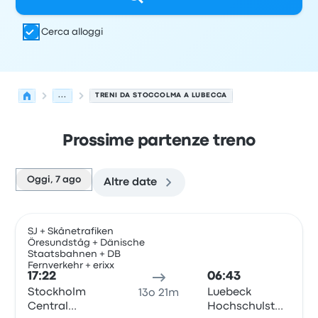
Cerca alloggi
...
TRENI DA STOCCOLMA A LUBECCA
Prossime partenze treno
Oggi, 7 ago
Altre date
Le prossime partenze da Stoccolma a Lubecca il 7 agos
Gestito da
Tipo di veicolo
orario di partenza
Località di
SJ + Skånetrafiken
Öresundståg + Dänische
Tren
Staatsbahnen + DB
Fernverkehr + erixx
17:22
06:43
Stockholm
Luebeck
13o 21m
Central
Hochschulstadtteil