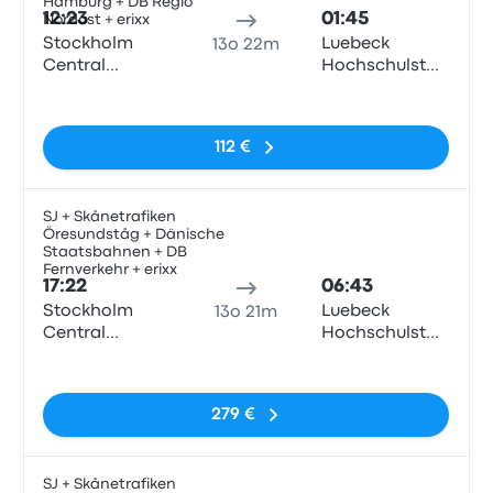
Hamburg + DB Regio
12:23
01:45
Nordost + erixx
Stockholm
Luebeck
13o 22m
Central
Hochschulstadtteil
Station
Train Station
Nessun tag
112 €
SJ + Skånetrafiken
Öresundståg + Dänische
Tren
Staatsbahnen + DB
Fernverkehr + erixx
17:22
06:43
Stockholm
Luebeck
13o 21m
Central
Hochschulstadtteil
Station
Train Station
Nessun tag
279 €
SJ + Skånetrafiken