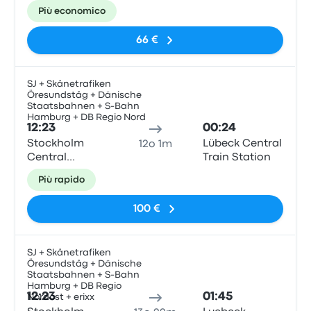
Station
Train Station
Più economico
66 €
SJ + Skånetrafiken
Öresundståg + Dänische
Tren
Staatsbahnen + S-Bahn
Hamburg + DB Regio Nord
12:23
00:24
Stockholm
Lübeck Central
12o 1m
Central
Train Station
Station
Più rapido
100 €
SJ + Skånetrafiken
Öresundståg + Dänische
Tren
Staatsbahnen + S-Bahn
Hamburg + DB Regio
12:23
01:45
Nordost + erixx