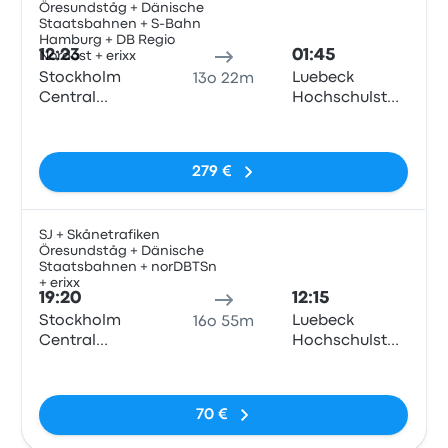
Öresundståg + Dänische
Tren
Staatsbahnen + S-Bahn
Hamburg + DB Regio
12:23
01:45
Nordost + erixx
Stockholm
Luebeck
13o 22m
Central
Hochschulstadtteil
Station
Train Station
Nessun tag
279 €
SJ + Skånetrafiken
Öresundståg + Dänische
Tren
Staatsbahnen + norDBTSn
+ erixx
19:20
12:15
Stockholm
Luebeck
16o 55m
Central
Hochschulstadtteil
Station
Train Station
Nessun tag
70 €