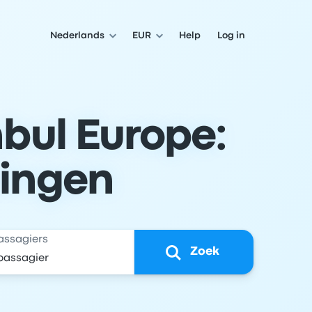
Nederlands
EUR
Help
Log in
bul Europe:
lingen
assagiers
Zoek