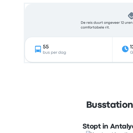
De reis duurt ongeveer 12 uren
comfortabele rit.
55
1
bus per dag
G
Busstation
Stopt in Antaly