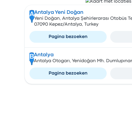
Antalya Yeni Doğan
A
Yeni Doğan, Antalya Şehirlerarası Otobüs Te
07090 Kepez/Antalya, Turkey
Pagina bezoeken
Antalya
B
Antalya Otogarı, Yenidoğan Mh. Dumlupınar 
Pagina bezoeken