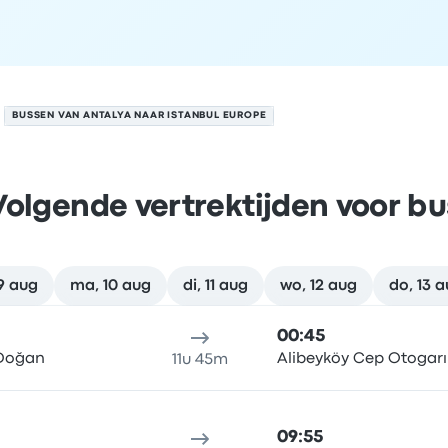
BUSSEN VAN ANTALYA NAAR ISTANBUL EUROPE
Volgende vertrektijden voor bu
9 aug
ma, 10 aug
di, 11 aug
wo, 12 aug
do, 13 
ul Europe op 8 augustus
klocatie
Reisduur
aankomsttijd
Aankomstlocatie
Aanbevol
00:45
 Doğan
Alibeyköy Cep Otogarı
11u 45m
09:55