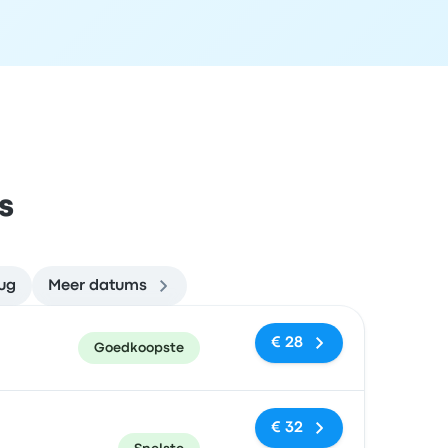
s
aug
Meer datums
en
Prijs en boekingslink
€ 28
Goedkoopste
€ 32