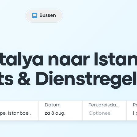
Bussen
talya naar Istan
ts & Dienstrege
Datum
Terugreisdatum
P