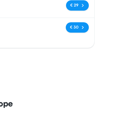
Geen tags
€ 29
Geen tags
€ 30
rope