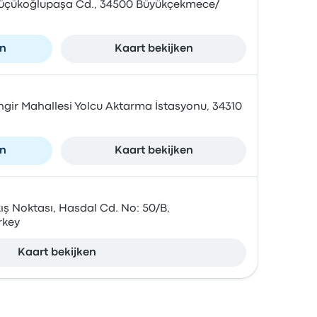
 Küçükoğlupaşa Cd., 34500 Büyükçekmece/
en
Kaart bekijken
angir Mahallesi Yolcu Aktarma İstasyonu, 34310
en
Kaart bekijken
ş Noktası, Hasdal Cd. No: 50/B,
rkey
Kaart bekijken