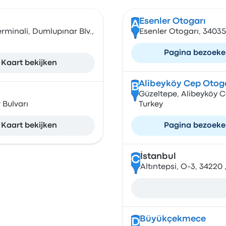
Esenler Otogarı
A
rminali, Dumlupınar Blv.,
Esenler Otogarı, 34035
Pagina bezoek
Kaart bekijken
Alibeyköy Cep Otog
B
Güzeltepe, Alibeyköy C
Bulvarı
Turkey
Kaart bekijken
Pagina bezoek
İstanbul
C
Altıntepsi, O-3, 34220 ,
Büyükçekmece
D