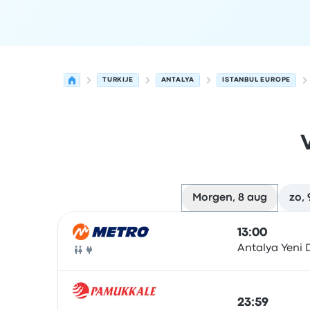
TURKIJE
ANTALYA
ISTANBUL EUROPE
Morgen, 8 aug
zo, 
Volgende vertrektijden van Antalya naar Istanb
Uitgevoerd door
Voertuigtype
Vertrektijd
Vertre
13:00
Antalya Yeni
Bus
23:59