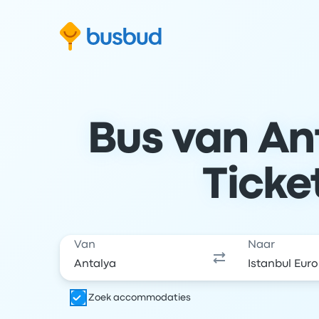
 naar het zoekformulier
Doorgaan naar inhoud
Ga naar de footer
Bus van An
Ticke
Van
Naar
Zoek accommodaties