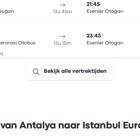
21:45
 Doğan
Esenler Otogarı
13u 45m
23:45
lerarası Otobüs
Esenler Otogarı
13u 15m
03.
Bekijk alle vertrektijden
van Antalya naar Istanbul Eu