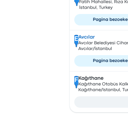
Fatih Mahallesi, Rıza
İstanbul, Turkey
Pagina bezoek
Avcılar
E
Avcılar Belediyesi Cih
Avcılar/İstanbul
Pagina bezoek
Kağıthane
F
Kağıthane Otobüs Kalkı
Kağıthane/Istanbul, Tu