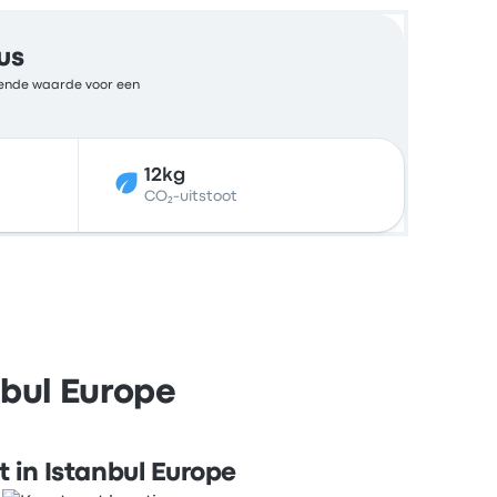
us
ekende waarde voor een
12kg
CO₂-uitstoot
nbul Europe
t in Istanbul Europe