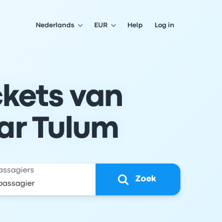
Nederlands
EUR
Help
Log in
ckets van
ar Tulum
assagiers
Zoek