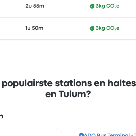
2u 55m
3kg CO₂e
1u 50m
3kg CO₂e
populairste stations en halt
en Tulum?
n
ADO Bus Terminal - 