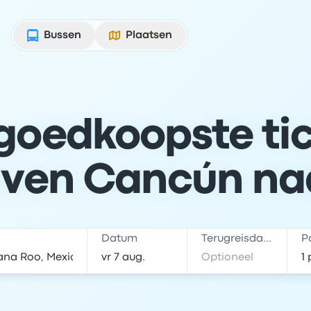
Bussen
Plaatsen
goedkoopste ti
ven Cancún na
Datum
Terugreisdatum
P