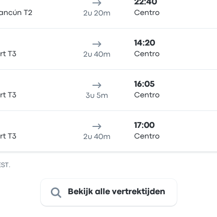
22:40
ancún T2
Centro
2u 20m
14:20
rt T3
Centro
2u 40m
16:05
rt T3
Centro
3u 5m
17:00
rt T3
Centro
2u 40m
EST.
Bekijk alle vertrektijden