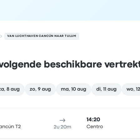
VAN LUCHTHAVEN CANCÚN NAAR TULUM
volgende beschikbare vertrek
za, 8 aug
zo, 9 aug
ma, 10 aug
di, 11 aug
wo, 1
op 7 augustus
klocatie
Reisduur
aankomsttijd
Aankomstlocatie
Aanbevol
14:20
ancún T2
Centro
2u 20m