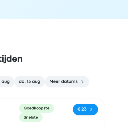
tijden
2 aug
do, 13 aug
Meer datums
en
Prijs en boekingslink
Goedkoopste
€ 23
Snelste