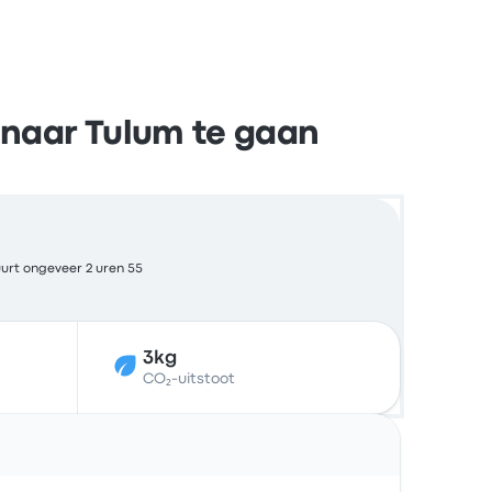
 naar Tulum te gaan
urt ongeveer 2 uren 55
3kg
CO₂-uitstoot
Acties