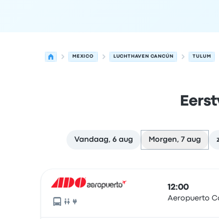
MEXICO
LUCHTHAVEN CANCÚN
TULUM
Eerst
Vandaag, 6 aug
Morgen, 7 aug
Volgende vertrektijden van Cancun naar Tulum 
Uitgevoerd door
Voertuigtype
Vertrektijd
Vertre
12:00
Aeropuerto C