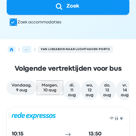
Zoek
Zoek accommodaties
...
VAN LISSABON NAAR LUCHTHAVEN PORTO
Volgende vertrektijden voor bus
Vandaag,
Morgen,
di,
wo,
do,
vr,
9 aug
10 aug
11
12
13
14
aug
aug
aug
aug
Volgende vertrektijden van Lissabon naar Porto op 10 a
Uitgevoerd door
Voertuigtype
Vertrektijd
Vertreklocatie
Bus
10:15
13:50