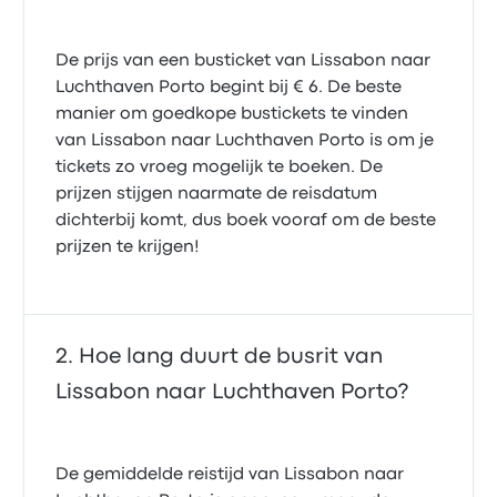
26 februari 2022
De prijs van een busticket van Lissabon naar
Luchthaven Porto begint bij € 6. De beste
Top reis gehad,alles oké
5.0 van de 5 sterren
manier om goedkope bustickets te vinden
Hilbertus B.
van Lissabon naar Luchthaven Porto is om je
8 mei 2023
tickets zo vroeg mogelijk te boeken. De
prijzen stijgen naarmate de reisdatum
dichterbij komt, dus boek vooraf om de beste
prijzen te krijgen!
Hoe lang duurt de busrit van
Lissabon naar Luchthaven Porto?
De gemiddelde reistijd van Lissabon naar