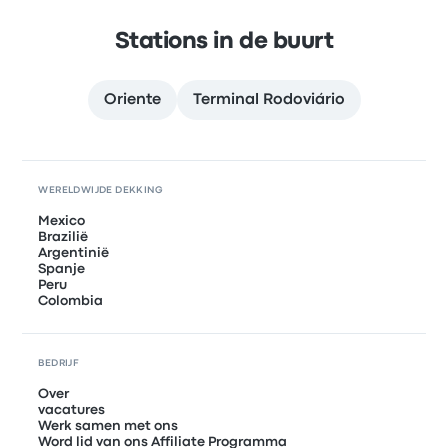
Stations in de buurt
Oriente
Terminal Rodoviário
WERELDWIJDE DEKKING
Mexico
Brazilië
Argentinië
Spanje
Peru
Colombia
BEDRIJF
Over
vacatures
Werk samen met ons
Word lid van ons Affiliate Programma