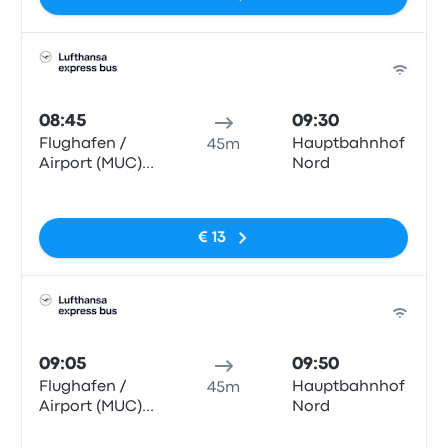
Bus
08:45
09:30
Flughafen /
Hauptbahnhof
45m
Airport (MUC)
Nord
T2
Geen tags
€ 13
Bus
09:05
09:50
Flughafen /
Hauptbahnhof
45m
Airport (MUC)
Nord
T2
Geen tags