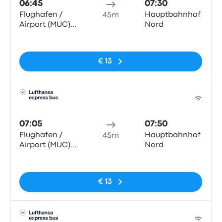
06:45
07:30
Flughafen /
Hauptbahnhof
45m
Airport (MUC)
Nord
T2
Geen tags
€ 13
Bus
07:05
07:50
Flughafen /
Hauptbahnhof
45m
Airport (MUC)
Nord
T2
Geen tags
€ 13