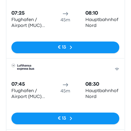
Bus
07:25
08:10
Flughafen /
Hauptbahnhof
45m
Airport (MUC)
Nord
T2
Geen tags
€ 13
Bus
07:45
08:30
Flughafen /
Hauptbahnhof
45m
Airport (MUC)
Nord
T2
Geen tags
€ 13