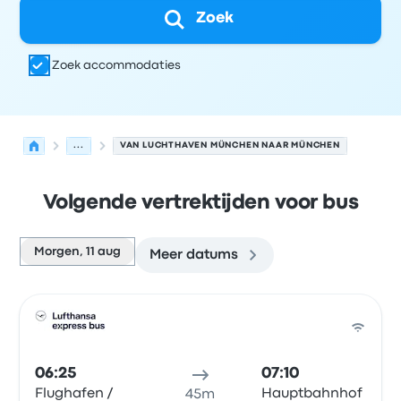
Zoek
Zoek accommodaties
...
VAN LUCHTHAVEN MÜNCHEN NAAR MÜNCHEN
Volgende vertrektijden voor bus
Morgen, 11 aug
Meer datums
Volgende vertrektijden van München naar München op 1
Uitgevoerd door
Voertuigtype
Vertrektijd
Vertreklocatie
Bus
06:25
07:10
Flughafen /
Hauptbahnhof
45m