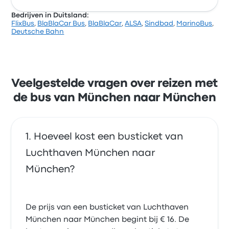
Bedrijven in Duitsland:
FlixBus
,
BlaBlaCar Bus
,
BlaBlaCar
,
ALSA
,
Sindbad
,
MarinoBus
,
Op basis van 497 beoordelingen heeft het bedrijf 3.9
Deutsche Bahn
sterren gekregen op Busbud. Reizigers waren vooral
tevreden over de netheid en het verkrijgen van het
ticket, maar klaagden vaak over de stopcontacten.
Infobus-ticketprijzen voor deze reis beginnen bij € 24
Veelgestelde vragen over reizen met
de bus van München naar München
Hoeveel kost een busticket van
Luchthaven München naar
München?
De prijs van een busticket van Luchthaven
München naar München begint bij € 16. De