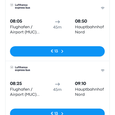
Bus
08:05
08:50
Flughafen /
Hauptbahnhof
45m
Airport (MUC)
Nord
T2
Geen tags
€ 13
Bus
08:25
09:10
Flughafen /
Hauptbahnhof
45m
Airport (MUC)
Nord
T2
Geen tags
€ 13