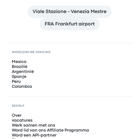
Viale Stazione - Venezia Mestre
FRA Frankfurt airport
WERELDWIJDE DEKKING
Mexico
Brazilië
Argentinië
Spanje
Peru
Colombia
BEDRIJF
Over
vacatures
Werk samen met ons
Word lid van ons Affiliate Programma
Word een API-partner