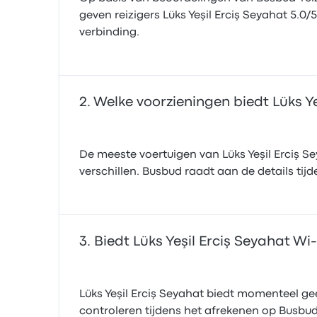
geven reizigers Lüks Yeşil Erciş Seyahat 5.0/
verbinding.
Welke voorzieningen biedt Lüks Ye
De meeste voertuigen van Lüks Yeşil Erciş S
verschillen. Busbud raadt aan de details tij
Biedt Lüks Yeşil Erciş Seyahat Wi
Lüks Yeşil Erciş Seyahat biedt momenteel ge
controleren tijdens het afrekenen op Busbud