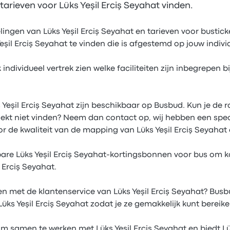
arieven voor Lüks Yeşil Erciş Seyahat vinden.
elingen van Lüks Yeşil Erciş Seyahat en tarieven voor bustic
şil Erciş Seyahat te vinden die is afgestemd op jouw indiv
 individueel vertrek zien welke faciliteiten zijn inbegrepen bi
s Yeşil Erciş Seyahat zijn beschikbaar op Busbud. Kun je de r
zoekt niet vinden? Neem dan contact op, wij hebben een spe
or de kwaliteit van de mapping van Lüks Yeşil Erciş Seyaha
bare Lüks Yeşil Erciş Seyahat-kortingsbonnen voor bus om ko
l Erciş Seyahat.
n met de klantenservice van Lüks Yeşil Erciş Seyahat? Busbu
ks Yeşil Erciş Seyahat zodat je ze gemakkelijk kunt bereike
om samen te werken met Lüks Yeşil Erciş Seyahat en biedt Lü