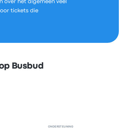
n over het algemeen veel
oor tickets die
 op Busbud
ONDERSTEUNING