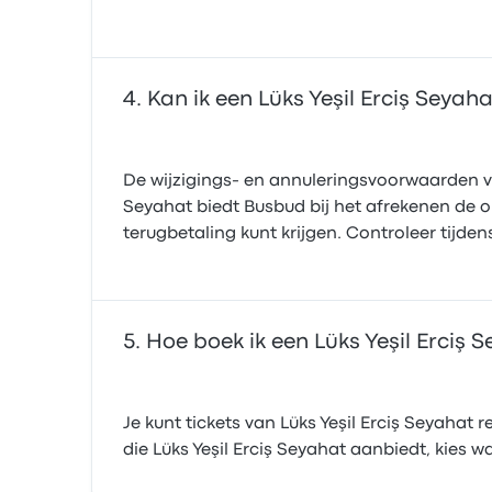
Kan ik een Lüks Yeşil Erciş Seyaha
De wijzigings- en annuleringsvoorwaarden voo
Seyahat biedt Busbud bij het afrekenen de 
terugbetaling kunt krijgen. Controleer tijde
Hoe boek ik een Lüks Yeşil Erciş 
Je kunt tickets van Lüks Yeşil Erciş Seyahat
die Lüks Yeşil Erciş Seyahat aanbiedt, kies wa