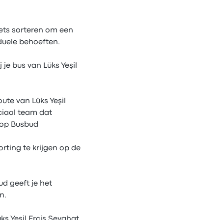
kets sorteren om een
iduele behoeften.
j je bus van Lüks Yeşil
oute van Lüks Yeşil
ciaal team dat
t op Busbud
rting te krijgen op de
d geeft je het
n.
ks Yeşil Erciş Seyahat