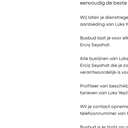
eenvoudig de beste t
Wij laten je dienstreg
aanbieding van Lüks Ye
Busbud laat je voor elk
Erciş Seyahat.
Alle buslijnen van Lük
Erciş Seyahat die je 
verantwoordelijk is vo
Profiteer van beschik
tarieven van Lüks Yeşi
Wil je contact opneme
telefoonnummer van Lü
Busbud is er trots op 