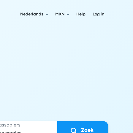
Nederlands
MXN
Help
Log in
assagiers
Zoek