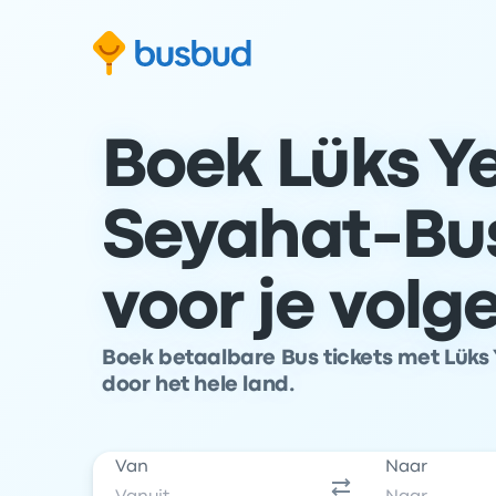
 naar het zoekformulier
Doorgaan naar inhoud
Ga naar de footer
Boek Lüks Yeş
Seyahat-Bus
voor je volg
Boek betaalbare Bus tickets met Lüks Y
door het hele land.
Van
Naar