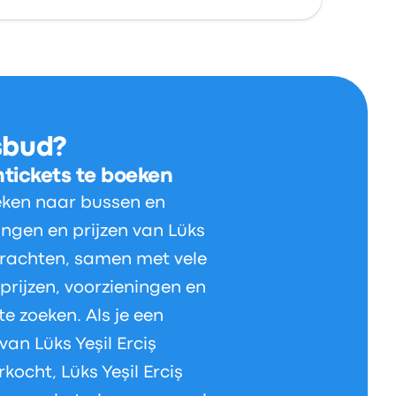
sbud?
ntickets te boeken
eken naar bussen en
ingen en prijzen van Lüks
drachten, samen met vele
 prijzen, voorzieningen en
te zoeken. Als je een
 van Lüks Yeşil Erciş
kocht, Lüks Yeşil Erciş