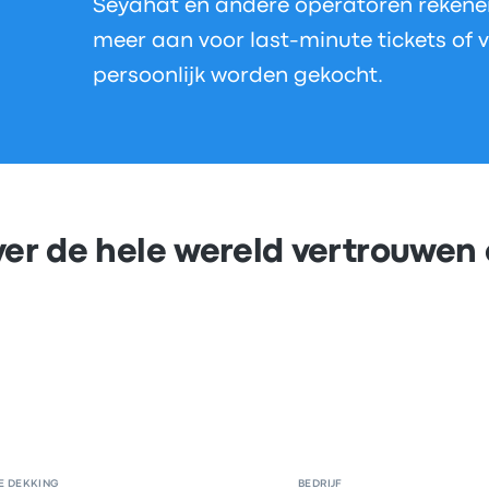
Seyahat en andere operatoren rekene
meer aan voor last-minute tickets of v
persoonlijk worden gekocht.
er de hele wereld vertrouwen
E DEKKING
BEDRIJF