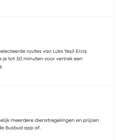
lecteerde routes van Lüks Yeşil Erciş
je tot 30 minuten voor vertrek een
g.
gelijk meerdere dienstregelingen en prijzen
n de Busbud app af.