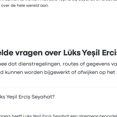
 over de hele wereld aan.
lde vragen over Lüks Yeşil Erc
ee dat dienstregelingen, routes of gegevens va
d kunnen worden bijgewerkt of afwijken op het 
s Yeşil Erciş Seyahat?
gers heeft Lüks Yeşil Erciş Seyahat een algemene beoordeli