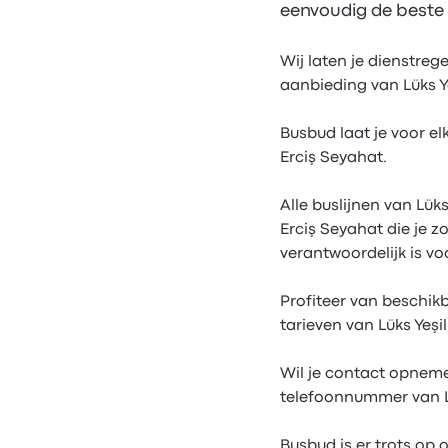
eenvoudig de beste t
Wij laten je dienstreg
aanbieding van Lüks Ye
Busbud laat je voor elk
Erciş Seyahat.
Alle buslijnen van Lük
Erciş Seyahat die je 
verantwoordelijk is vo
Profiteer van beschik
tarieven van Lüks Yeşi
Wil je contact opneme
telefoonnummer van Lü
Busbud is er trots op 