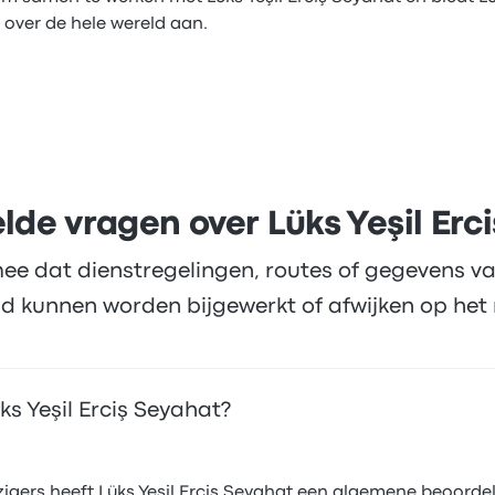
 over de hele wereld aan.
lde vragen over Lüks Yeşil Erc
ee dat dienstregelingen, routes of gegevens va
d kunnen worden bijgewerkt of afwijken op het 
s Yeşil Erciş Seyahat?
gers heeft Lüks Yeşil Erciş Seyahat een algemene beoordeli