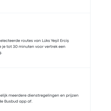
lecteerde routes van Lüks Yeşil Erciş
je tot 30 minuten voor vertrek een
g.
gelijk meerdere dienstregelingen en prijzen
n de Busbud app af.