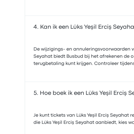
Kan ik een Lüks Yeşil Erciş Seyaha
De wijzigings- en annuleringsvoorwaarden voo
Seyahat biedt Busbud bij het afrekenen de 
terugbetaling kunt krijgen. Controleer tijde
Hoe boek ik een Lüks Yeşil Erciş 
Je kunt tickets van Lüks Yeşil Erciş Seyahat
die Lüks Yeşil Erciş Seyahat aanbiedt, kies wa