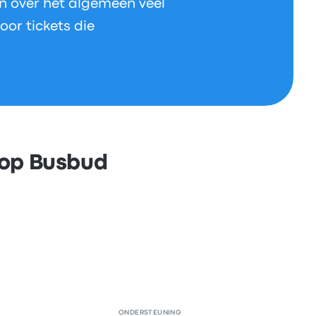
n over het algemeen veel
oor tickets die
 op Busbud
ONDERSTEUNING