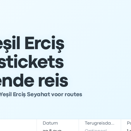
il Erciş
tickets
ende reis
eşil Erciş Seyahat voor routes
Datum
Terugreisdatum
P