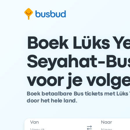
 naar het zoekformulier
Doorgaan naar inhoud
Ga naar de footer
Boek Lüks Yeş
Seyahat-Bus
voor je volg
Boek betaalbare Bus tickets met Lüks Y
door het hele land.
Van
Naar