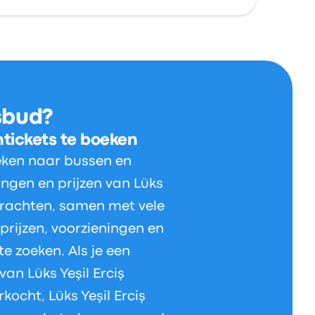
sbud?
ntickets te boeken
eken naar bussen en
ingen en prijzen van Lüks
drachten, samen met vele
 prijzen, voorzieningen en
te zoeken. Als je een
 van Lüks Yeşil Erciş
kocht, Lüks Yeşil Erciş