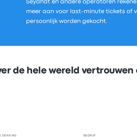
Seyahat en andere operatoren rekene
meer aan voor last-minute tickets of v
persoonlijk worden gekocht.
er de hele wereld vertrouwen
E DEKKING
BEDRIJF