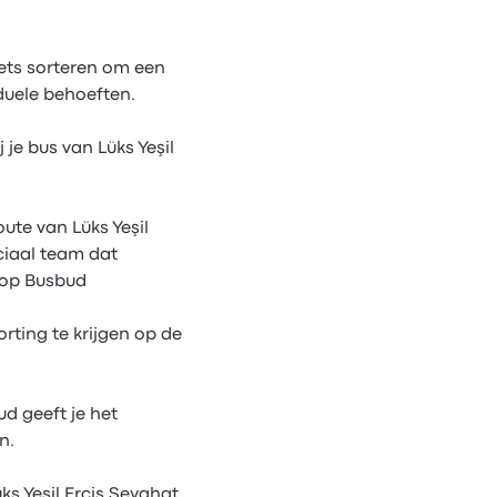
kets sorteren om een
iduele behoeften.
j je bus van Lüks Yeşil
oute van Lüks Yeşil
ciaal team dat
t op Busbud
rting te krijgen op de
d geeft je het
n.
ks Yeşil Erciş Seyahat