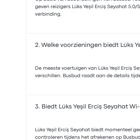
geven reizigers Lüks Yeşil Erciş Seyahat 5.0/
verbinding.
Welke voorzieningen biedt Lüks Ye
De meeste voertuigen van Lüks Yeşil Erciş S
verschillen. Busbud raadt aan de details tij
Biedt Lüks Yeşil Erciş Seyahat Wi
Lüks Yeşil Erciş Seyahat biedt momenteel ge
controleren tijdens het afrekenen op Busbud