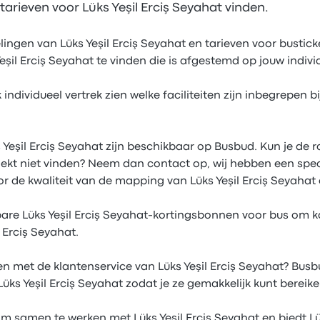
arieven voor Lüks Yeşil Erciş Seyahat vinden.
elingen van Lüks Yeşil Erciş Seyahat en tarieven voor bustic
şil Erciş Seyahat te vinden die is afgestemd op jouw indiv
 individueel vertrek zien welke faciliteiten zijn inbegrepen bi
s Yeşil Erciş Seyahat zijn beschikbaar op Busbud. Kun je de r
zoekt niet vinden? Neem dan contact op, wij hebben een spe
or de kwaliteit van de mapping van Lüks Yeşil Erciş Seyaha
bare Lüks Yeşil Erciş Seyahat-kortingsbonnen voor bus om ko
l Erciş Seyahat.
n met de klantenservice van Lüks Yeşil Erciş Seyahat? Busbu
ks Yeşil Erciş Seyahat zodat je ze gemakkelijk kunt bereike
om samen te werken met Lüks Yeşil Erciş Seyahat en biedt Lü