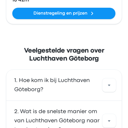
1u 42m
Dienstregeling en prijzen
Veelgestelde vragen over
Luchthaven Göteborg
Hoe kom ik bij Luchthaven
Göteborg?
Je kunt per bus rechtstreeks naar het
Wat is de snelste manier om
vliegveld reizen. Of je kunt een taxi nemen of
van Luchthaven Göteborg naar
ridesharing-service gebruiken.