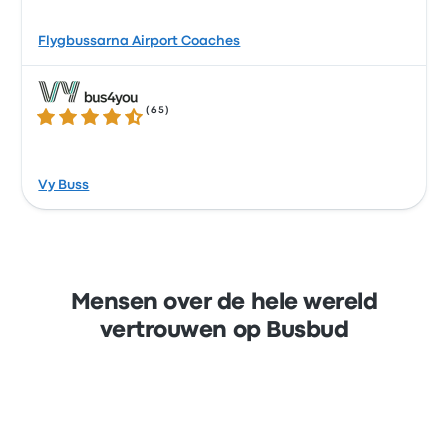
Flygbussarna Airport Coaches
(
65
)
4.3 van de 5 sterren
Vy Buss
Mensen over de hele wereld
vertrouwen op Busbud