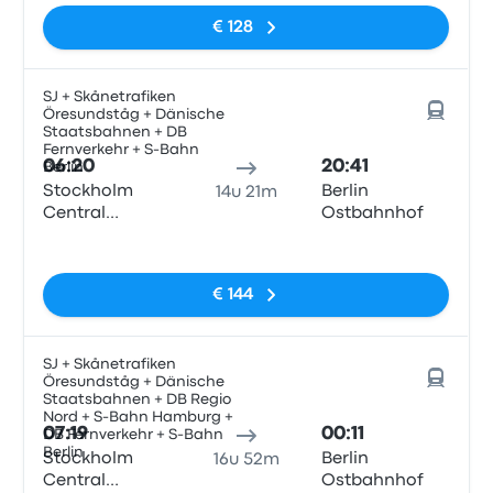
€ 128
SJ + Skånetrafiken
Öresundståg + Dänische
Staatsbahnen + DB
Fernverkehr + S-Bahn
06:20
20:41
Berlin
Stockholm
Berlin
14u 21m
Central
Ostbahnhof
Station
Geen tags
€ 144
SJ + Skånetrafiken
Öresundståg + Dänische
Staatsbahnen + DB Regio
Nord + S-Bahn Hamburg +
07:19
00:11
DB Fernverkehr + S-Bahn
Berlin
Stockholm
Berlin
16u 52m
Central
Ostbahnhof