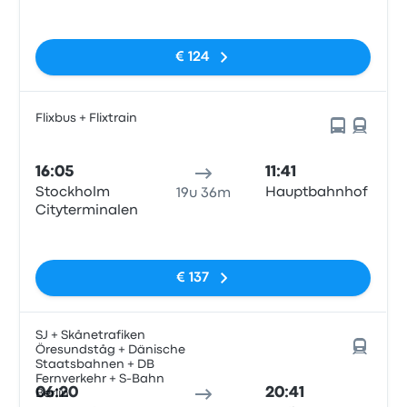
Station
Geen tags
€ 124
Flixbus + Flixtrain
16:05
11:41
Stockholm
Hauptbahnhof
19u 36m
Cityterminalen
Geen tags
€ 137
SJ + Skånetrafiken
Öresundståg + Dänische
Staatsbahnen + DB
Fernverkehr + S-Bahn
06:20
20:41
Berlin