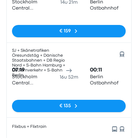
Stockholm
Berlin
14u 21m
Central
Ostbahnhof
Station
Geen tags
€ 159
SJ + Skånetrafiken
Öresundståg + Dänische
Staatsbahnen + DB Regio
Nord + S-Bahn Hamburg +
07:19
00:11
DB Fernverkehr + S-Bahn
Berlin
Stockholm
Berlin
16u 52m
Central
Ostbahnhof
Station
Geen tags
€ 135
Flixbus + Flixtrain