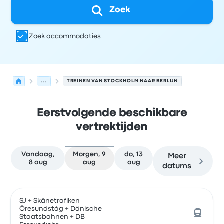
Zoek
Zoek accommodaties
...
TREINEN VAN STOCKHOLM NAAR BERLIJN
Eerstvolgende beschikbare
vertrektijden
Vandaag,
Morgen, 9
do, 13
Meer
8 aug
aug
aug
datums
Volgende vertrektijden van Stockholm naar Berlijn op 9
Uitgevoerd door
Voertuigtype
Vertrektijd
Vertreklocatie
SJ + Skånetrafiken
Öresundståg + Dänische
Staatsbahnen + DB