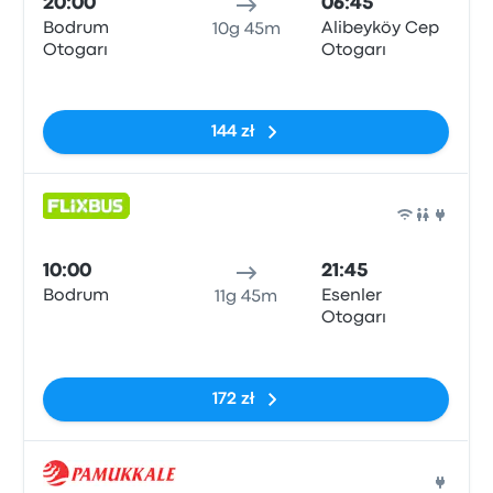
20:00
06:45
Bodrum
Alibeyköy Cep
10g 45m
Otogarı
Otogarı
Brak tagów
144 zł
Auto
10:00
21:45
Bodrum
Esenler
11g 45m
Otogarı
Brak tagów
172 zł