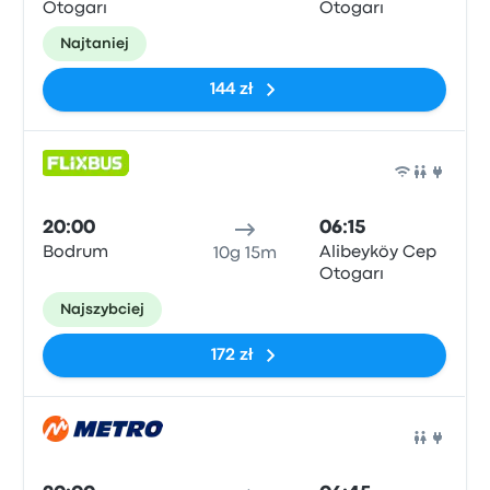
Otogarı
Otogarı
Najtaniej
144 zł
Auto
20:00
06:15
Bodrum
Alibeyköy Cep
10g 15m
Otogarı
Najszybciej
172 zł
Auto