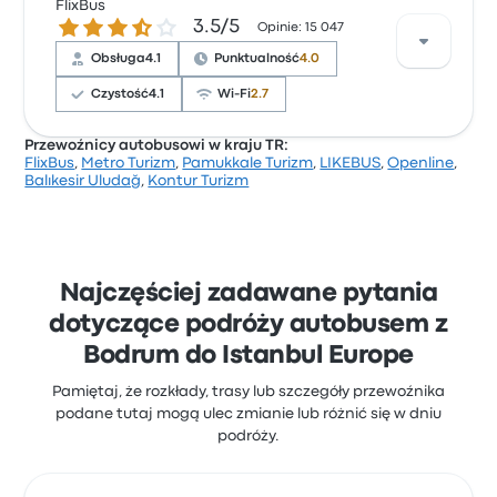
ocenę 4 gwiazdek. Podróżni szczególnie chwalili
FlixBus
3.5 gwiazdek w skali do 5
3.5/5
obsługa i dostęp do biletów, ale często narzekali na
Opinie: 15 047
punktualność. Ceny biletów Balıkesir Uludağ na tę
Obsługa
4.1
Punktualność
4.0
podróż zaczynają się od 115 zł
Czystość
4.1
Wi-Fi
2.7
Przewoźnicy autobusowi w kraju TR:
FlixBus
,
Metro Turizm
,
Pamukkale Turizm
,
LIKEBUS
,
Openline
,
Na podstawie 15047 opinii firma otrzymała w Busbud
Balıkesir Uludağ
,
Kontur Turizm
ocenę 3.5 gwiazdek. Podróżni szczególnie chwalili
dostęp do biletów i temperaturę, ale często
narzekali na Wi-Fi. Ceny biletów FlixBus na tę podróż
zaczynają się od 180 zł
Najczęściej zadawane pytania
dotyczące podróży autobusem z
Bodrum do Istanbul Europe
Pamiętaj, że rozkłady, trasy lub szczegóły przewoźnika
podane tutaj mogą ulec zmianie lub różnić się w dniu
podróży.