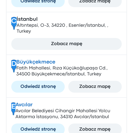
Odwiedź stronę
Zobacz mapę
İstanbul
C
Altıntepsi, O-3, 34220 , Esenler/İstanbul, ,
Turkey
Zobacz mapę
Büyükçekmece
D
Fatih Mahallesi, Rıza Küçükoğlupaşa Cd.,
34500 Büyükçekmece/İstanbul, Turkey
Odwiedź stronę
Zobacz mapę
Avcılar
E
Avcılar Belediyesi Cihangir Mahallesi Yolcu
Aktarma İstasyonu, 34310 Avcılar/İstanbul
Odwiedź stronę
Zobacz mapę