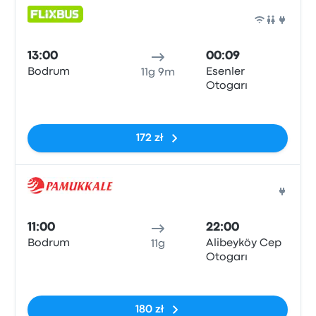
Auto
13:00
00:09
Bodrum
Esenler
11g 9m
Otogarı
Brak tagów
172 zł
Auto
11:00
22:00
Bodrum
Alibeyköy Cep
11g
Otogarı
Brak tagów
180 zł