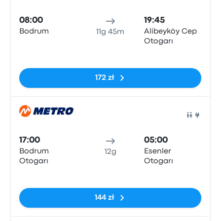
Auto
08:00
19:45
Bodrum
Alibeyköy Cep
11g 45m
Otogarı
Brak tagów
172 zł
Auto
17:00
05:00
Bodrum
Esenler
12g
Otogarı
Otogarı
Brak tagów
144 zł