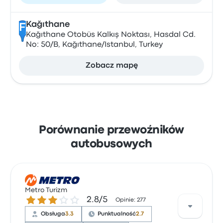
Kağıthane
F
Kağıthane Otobüs Kalkış Noktası, Hasdal Cd.
No: 50/B, Kağıthane/Istanbul, Turkey
Zobacz mapę
Porównanie przewoźników
autobusowych
Metro Turizm
2.8 gwiazdek w skali do 5
2.8/5
Opinie: 277
Obsługa
3.3
Punktualność
2.7