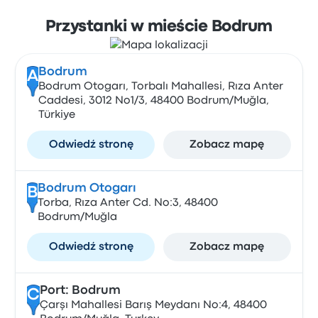
Przystanki w mieście Bodrum
Bodrum
A
Bodrum Otogarı, Torbalı Mahallesi, Rıza Anter
Caddesi, 3012 No1/3, 48400 Bodrum/Muğla,
Türkiye
Odwiedź stronę
Zobacz mapę
Bodrum Otogarı
B
Torba, Rıza Anter Cd. No:3, 48400
Bodrum/Muğla
Odwiedź stronę
Zobacz mapę
Port: Bodrum
C
Çarşı Mahallesi Barış Meydanı No:4, 48400