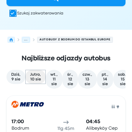
Szukaj zakwaterowania
...
AUTOBUSY Z BODRUM DO ISTANBUL EUROPE
Najbliższe odjazdy autobus
Dziś,
Jutro,
wt.,
śr.,
czw.,
pt.,
sob.,
9 sie
10 sie
11
12
13
14
15
sie
sie
sie
sie
sie
Najbliższe odjazdy z Bodrum do Istanbul Europe w dniu 1
Obsługiwane przez
Typ pojazdu
Czas odjazdu
Miejsce o
Auto
17:00
04:45
Bodrum
Alibeyköy Cep
11g 45m