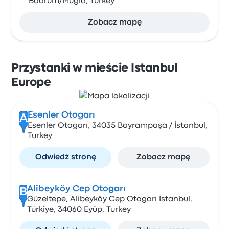
Bodrum/Muğla, Turkey
Zobacz mapę
Przystanki w mieście Istanbul
Europe
Esenler Otogarı
A
Esenler Otogarı, 34035 Bayrampaşa / İstanbul,
Turkey
Odwiedź stronę
Zobacz mapę
Alibeyköy Cep Otogarı
B
Güzeltepe, Alibeyköy Cep Otogarı İstanbul,
Türkiye, 34060 Eyüp, Turkey