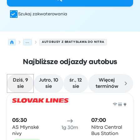
Szukaj zakwaterowania
...
AUTOBUSY Z BRATYSŁAWA DO NITRA
Najbliższe odjazdy autobus
Dziś, 9
Jutro, 10
śr., 12
Więcej
sie
sie
sie
terminów
Najbliższe odjazdy z Bratysława do Nitra w dniu 9 sierpn
Obsługiwane przez
Typ pojazdu
Czas odjazdu
Miejsce o
Auto
05:30
07:00
AS Mlynské
Nitra Central
1g 30m
nivy
Bus Station