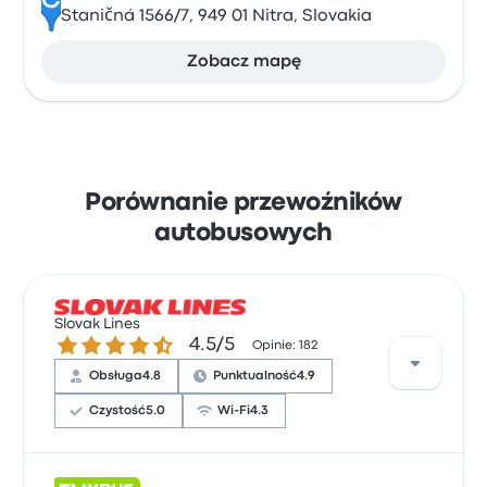
C
Staničná 1566/7, 949 01 Nitra, Slovakia
Zobacz mapę
Porównanie przewoźników
autobusowych
Slovak Lines
4.5 gwiazdek w skali do 5
4.5/5
Opinie: 182
Obsługa
4.8
Punktualność
4.9
Czystość
5.0
Wi-Fi
4.3