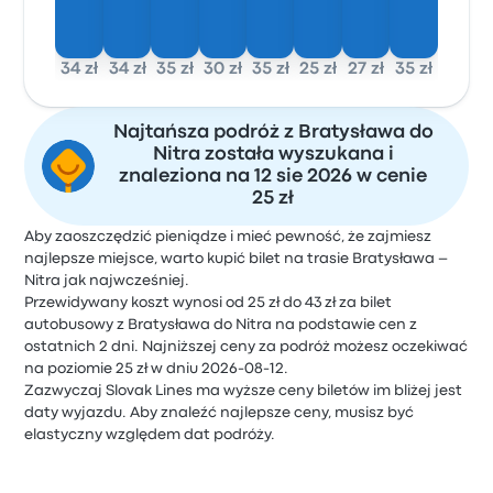
34 zł
34 zł
35 zł
30 zł
35 zł
25 zł
27 zł
35 zł
Najtańsza podróż z Bratysława do
Nitra została wyszukana i
znaleziona na 12 sie 2026 w cenie
25 zł
Aby zaoszczędzić pieniądze i mieć pewność, że zajmiesz
najlepsze miejsce, warto kupić bilet na trasie Bratysława –
Nitra jak najwcześniej.
Przewidywany koszt wynosi od 25 zł do 43 zł za bilet
autobusowy z Bratysława do Nitra na podstawie cen z
ostatnich 2 dni. Najniższej ceny za podróż możesz oczekiwać
na poziomie 25 zł w dniu 2026-08-12.
Zazwyczaj Slovak Lines ma wyższe ceny biletów im bliżej jest
daty wyjazdu. Aby znaleźć najlepsze ceny, musisz być
elastyczny względem dat podróży.