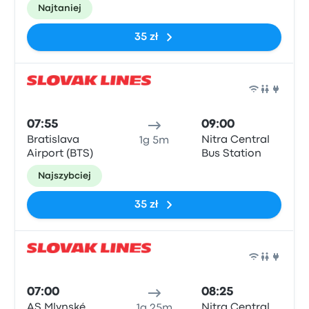
Najtaniej
35 zł
Auto
07:55
09:00
Bratislava
Nitra Central
1g 5m
Airport (BTS)
Bus Station
Najszybciej
35 zł
Auto
07:00
08:25
AS Mlynské
Nitra Central
1g 25m