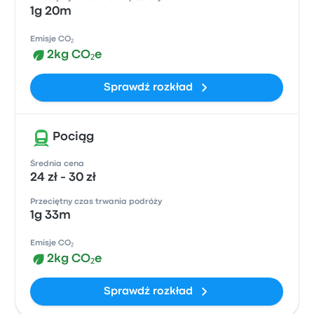
1g 20m
Emisje CO₂
2kg CO₂e
Sprawdź rozkład
Pociąg
Średnia cena
24 zł - 30 zł
Przeciętny czas trwania podróży
1g 33m
Emisje CO₂
2kg CO₂e
Sprawdź rozkład