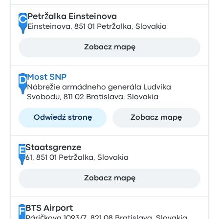
Petržalka Einsteinova
C
Einsteinova, 851 01 Petržalka, Slovakia
Zobacz mapę
Most SNP
D
Nábrežie armádneho generála Ludvíka
Svobodu, 811 02 Bratislava, Slovakia
Odwiedź stronę
Zobacz mapę
Staatsgrenze
E
61, 851 01 Petržalka, Slovakia
Zobacz mapę
BTS Airport
F
Páričkova 1093/7, 821 08 Bratislava, Slovakia