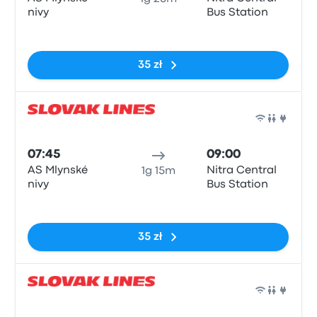
nivy
Bus Station
Brak tagów
35 zł
Auto
07:45
09:00
AS Mlynské
Nitra Central
1g 15m
nivy
Bus Station
Brak tagów
35 zł
Auto