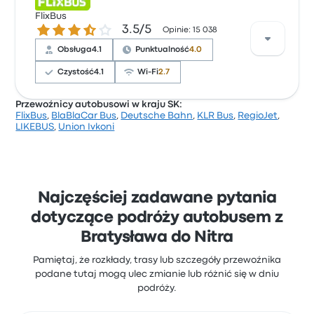
Na podstawie 182 opinii firma otrzymała w Busbud
ocenę 4.5 gwiazdek. Podróżni szczególnie chwalili
FlixBus
3.5 gwiazdek w skali do 5
3.5/5
temperaturę i czystość, ale często narzekali na Wi-
Opinie: 15 038
Fi. Ceny biletów Slovak Lines na tę podróż zaczynają
Obsługa
4.1
Punktualność
4.0
się od 39 zł
Czystość
4.1
Wi-Fi
2.7
Przewoźnicy autobusowi w kraju SK:
FlixBus
,
BlaBlaCar Bus
,
Deutsche Bahn
,
KLR Bus
,
RegioJet
,
Na podstawie 15038 opinii firma otrzymała w Busbud
LIKEBUS
,
Union Ivkoni
ocenę 3.5 gwiazdek. Podróżni szczególnie chwalili
dostęp do biletów i temperaturę, ale często
narzekali na Wi-Fi. Ceny biletów FlixBus na tę podróż
zaczynają się od 34 zł
Najczęściej zadawane pytania
dotyczące podróży autobusem z
Bratysława do Nitra
Pamiętaj, że rozkłady, trasy lub szczegóły przewoźnika
podane tutaj mogą ulec zmianie lub różnić się w dniu
podróży.