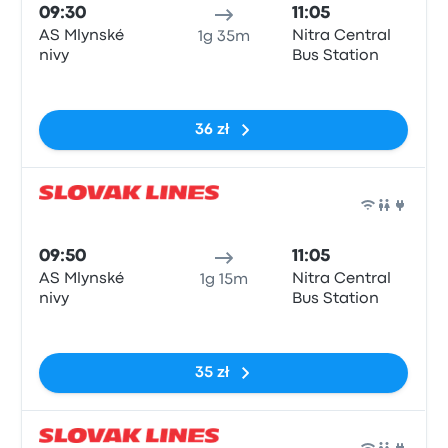
09:30
11:05
AS Mlynské
Nitra Central
1g 35m
nivy
Bus Station
Brak tagów
36 zł
Auto
09:50
11:05
AS Mlynské
Nitra Central
1g 15m
nivy
Bus Station
Brak tagów
35 zł