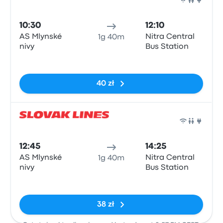
Auto
10:30
12:10
AS Mlynské
Nitra Central
1g 40m
nivy
Bus Station
Brak tagów
40 zł
Auto
12:45
14:25
AS Mlynské
Nitra Central
1g 40m
nivy
Bus Station
Brak tagów
38 zł