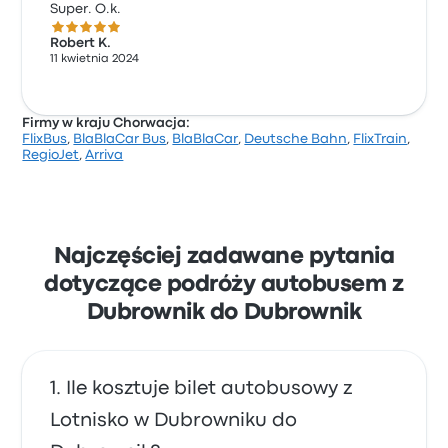
Super. O.k.
5.0 gwiazdek w skali do 5
Robert K.
11 kwietnia 2024
Firmy w kraju Chorwacja:
FlixBus
,
BlaBlaCar Bus
,
BlaBlaCar
,
Deutsche Bahn
,
FlixTrain
,
RegioJet
,
Arriva
Najczęściej zadawane pytania
dotyczące podróży autobusem z
Dubrownik do Dubrownik
Ile kosztuje bilet autobusowy z
Lotnisko w Dubrowniku do