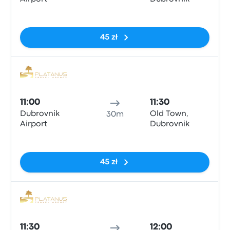
Brak tagów
45 zł
Auto
11:00
11:30
Dubrovnik
Old Town,
30m
Airport
Dubrovnik
Brak tagów
45 zł
Auto
11:30
12:00