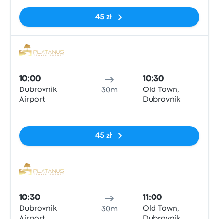
45 zł
Auto
10:00
10:30
Dubrovnik
Old Town,
30m
Airport
Dubrovnik
Brak tagów
45 zł
Auto
10:30
11:00
Dubrovnik
Old Town,
30m
Airport
Dubrovnik