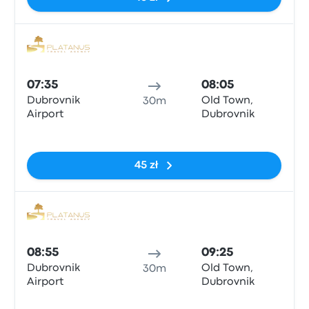
Auto
07:35
08:05
Dubrovnik
Old Town,
30m
Airport
Dubrovnik
Brak tagów
45 zł
Auto
08:55
09:25
Dubrovnik
Old Town,
30m
Airport
Dubrovnik
Brak tagów