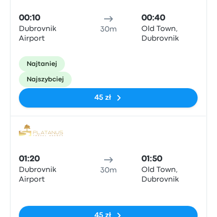
00:10
00:40
Dubrovnik
Old Town,
30m
Airport
Dubrovnik
Najtaniej
Najszybciej
45 zł
Auto
01:20
01:50
Dubrovnik
Old Town,
30m
Airport
Dubrovnik
Brak tagów
45 zł