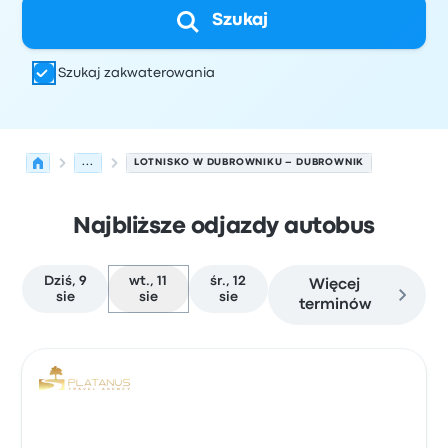
Szukaj
Szukaj zakwaterowania
...
LOTNISKO W DUBROWNIKU – DUBROWNIK
Najbliższe odjazdy autobus
Dziś, 9
wt., 11
śr., 12
Więcej
sie
sie
sie
terminów
Najbliższe odjazdy z Dubrownik do Dubrownik w dniu 11 s
Obsługiwane przez
Typ pojazdu
Czas odjazdu
Miejsce o
Auto