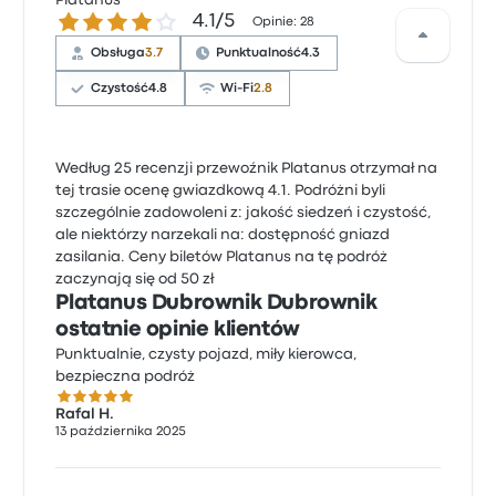
Platanus
4.1 gwiazdek w skali do 5
4.1/5
Opinie: 28
Obsługa
3.7
Punktualność
4.3
Czystość
4.8
Wi-Fi
2.8
Według 25 recenzji przewoźnik Platanus otrzymał na
tej trasie ocenę gwiazdkową 4.1. Podróżni byli
szczególnie zadowoleni z: jakość siedzeń i czystość,
ale niektórzy narzekali na: dostępność gniazd
zasilania. Ceny biletów Platanus na tę podróż
zaczynają się od 50 zł
Platanus Dubrownik Dubrownik
ostatnie opinie klientów
Punktualnie, czysty pojazd, miły kierowca,
bezpieczna podróż
5.0 gwiazdek w skali do 5
Rafal H.
13 października 2025