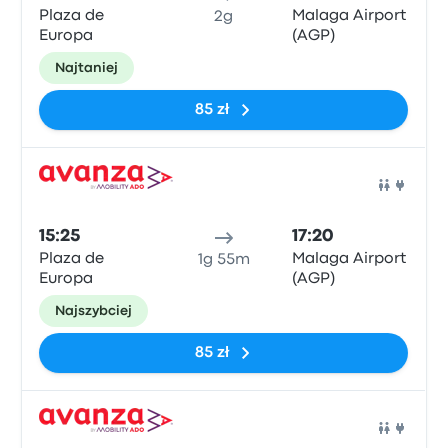
Plaza de
Malaga Airport
2g
Europa
(AGP)
Najtaniej
85 zł
Auto
15:25
17:20
Plaza de
Malaga Airport
1g 55m
Europa
(AGP)
Najszybciej
85 zł
Auto