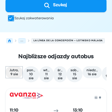
Szukaj
Szukaj zakwaterowania
...
LA LÍNEA DE LA CONCEPCIÓN – LOTNISKO MÁLAGA
Najbliższe odjazdy autobus
Jutro,
pon.,
wt.,
śr.,
sob.,
niedz.,
W
9 sie
10
11
12
15
16 sie
te
sie
sie
sie
sie
Najbliższe odjazdy z La Línea de la Concepción do Mála
Obsługiwane przez
Typ pojazdu
Czas odjazdu
Miejsce o
Auto
11:10
13:10