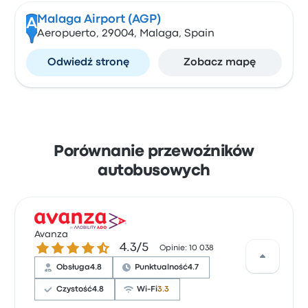
Malaga Airport (AGP)
A
Aeropuerto, 29004, Malaga, Spain
Odwiedź stronę
Zobacz mapę
Porównanie przewoźników
autobusowych
Avanza
4.3 gwiazdek w skali do 5
4.3/5
Opinie: 10 038
Obsługa
4.8
Punktualność
4.7
Czystość
4.8
Wi-Fi
3.3