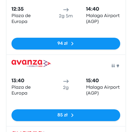
12:35
14:40
Plaza de
Malaga Airport
2g 5m
Europa
(AGP)
Brak tagów
94 zł
Auto
13:40
15:40
Plaza de
Malaga Airport
2g
Europa
(AGP)
Brak tagów
85 zł