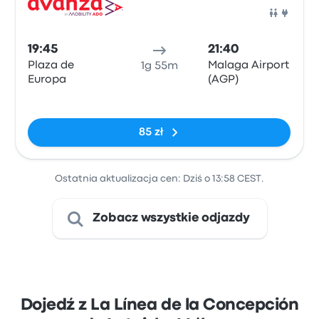
Auto
19:45
21:40
Plaza de
Malaga Airport
1g 55m
Europa
(AGP)
Brak tagów
85 zł
Ostatnia aktualizacja cen: Dziś o 13:58 CEST.
Zobacz wszystkie odjazdy
Dojedź z La Línea de la Concepción