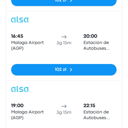
102 zł
Auto
16:45
20:00
Malaga Airport
Estación de
3g 15m
(AGP)
Autobuses
Plaza de
Brak tagów
Armas
102 zł
Auto
19:00
22:15
Malaga Airport
Estación de
3g 15m
(AGP)
Autobuses
Plaza de
Brak tagów