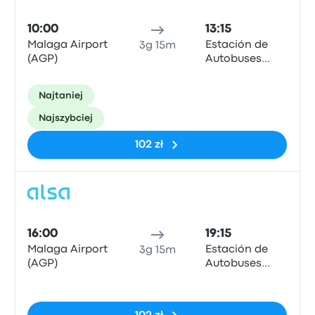
10:00
13:15
Malaga Airport
Estación de
3g 15m
(AGP)
Autobuses
Plaza de
Armas
Najtaniej
Najszybciej
102 zł
Auto
16:00
19:15
Malaga Airport
Estación de
3g 15m
(AGP)
Autobuses
Plaza de
Brak tagów
Armas