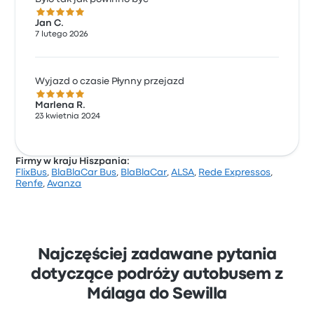
5.0 gwiazdek w skali do 5
Jan C.
7 lutego 2026
Wyjazd o czasie Płynny przejazd
5.0 gwiazdek w skali do 5
Marlena R.
23 kwietnia 2024
Firmy w kraju Hiszpania:
FlixBus
,
BlaBlaCar Bus
,
BlaBlaCar
,
ALSA
,
Rede Expressos
,
Renfe
,
Avanza
Najczęściej zadawane pytania
dotyczące podróży autobusem z
Málaga do Sewilla