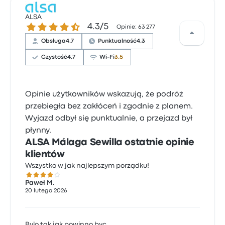
ALSA
4.3 gwiazdek w skali do 5
4.3/5
Opinie: 63 277
Obsługa
4.7
Punktualność
4.3
Czystość
4.7
Wi-Fi
3.5
Opinie użytkowników wskazują, że podróż
przebiegła bez zakłóceń i zgodnie z planem.
Wyjazd odbył się punktualnie, a przejazd był
płynny.
ALSA Málaga Sewilla ostatnie opinie
klientów
Wszystko w jak najlepszym porządku!
4.0 gwiazdek w skali do 5
Paweł M.
20 lutego 2026
Bylo tak jak powinno byc