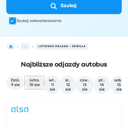
Szukaj
Szukaj zakwaterowania
...
LOTNISKO MÁLAGA – SEWILLA
Najbliższe odjazdy autobus
Dziś,
Jutro,
wt.,
śr.,
czw.,
pt.,
sob.,
9 sie
10 sie
11
12
13
14
15
sie
sie
sie
sie
sie
Najbliższe odjazdy z Málaga do Sewilla w dniu 10 sierpni
Obsługiwane przez
Typ pojazdu
Czas odjazdu
Miejsce o
Auto