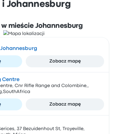
 i Johannesburg
i w mieście Johannesburg
 Johannesburg
ę
Zobacz mapę
 Centre
ntre, Cnr Rifle Range and Colombine,,
,SouthAfrica
ę
Zobacz mapę
ices, 37 Bezuidenhout St, Troyeville,