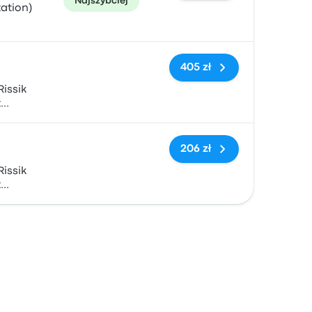
Najszybciej
ation)
Brak tagów
405 zł
Rissik
t
)
Brak tagów
206 zł
Rissik
t
)