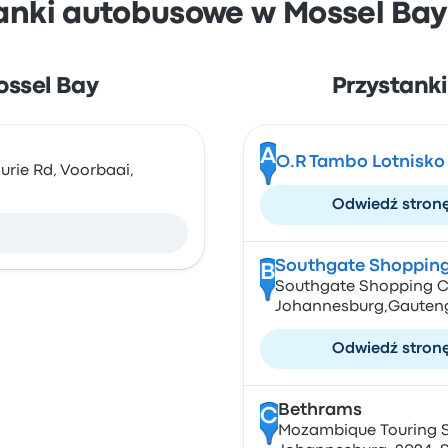
tanki autobusowe w Mossel Bay
ossel Bay
Przystank
A
O.R Tambo Lotnisko
urie Rd, Voorbaai,
Odwiedź stron
Southgate Shopping
B
Southgate Shopping Ce
Johannesburg,Gauteng
Odwiedź stron
Bethrams
C
Mozambique Touring Ser