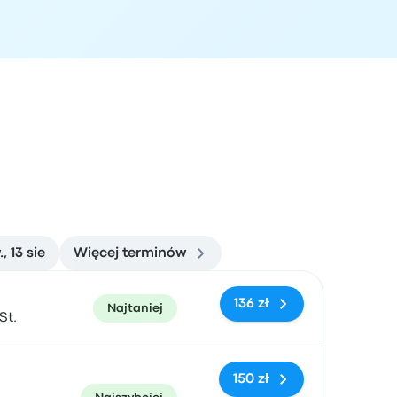
, 13 sie
Więcej terminów
zacja przyjazdu
Polecane
Cena i link do rezerwacji
136 zł
Najtaniej
St.
150 zł