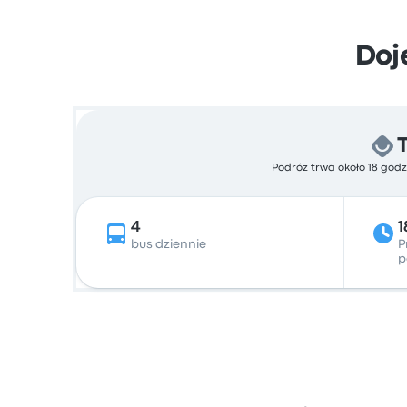
Doj
Podróż trwa około 18 godz
4
1
bus dziennie
P
p