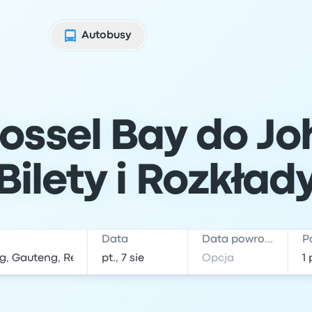
Autobusy
ossel Bay do J
Bilety i Rozkład
Data
Data powrotu
P