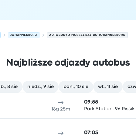
JOHANNESBURG
AUTOBUSY Z MOSSEL BAY DO JOHANNESBURG
Najbliższe odjazdy autobus
b., 8 sie
niedz., 9 sie
pon., 10 sie
wt., 11 sie
czw.
g w dniu 7 sierpnia
ejsce odjazdu
Czas trwania podróży
Czas przyjazdu
Lokali
09:55
Park Station, 96 Rissik 
18g 25m
07:05