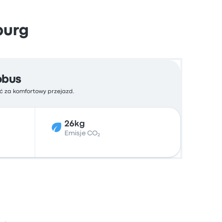
burg
obus
ść za komfortowy przejazd.
26kg
Emisje CO₂