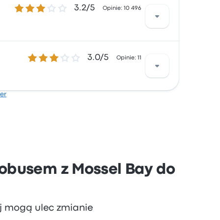
3.2 gwiazdek w skali do 5
3.2/5
ostęp do biletów i obsługa, ale często
Opinie: 10 496
3.0 gwiazdek w skali do 5
3.0/5
dostęp do biletów i obsługa, ale często
Opinie: 11
ner
ga i dostępność gniazd zasilania, ale często
tobusem z Mossel Bay do
aj mogą ulec zmianie