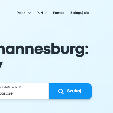
Polski
PLN
Pomoc
Zaloguj się
ohannesburg:
y
asażerowie
Szukaj