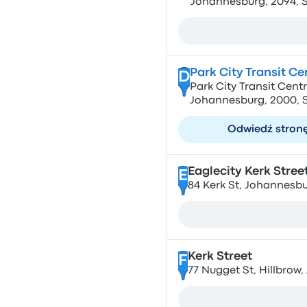
Johannesburg, 2094, S
Park City Transit C
D
Park City Transit Centr
Johannesburg, 2000, S
Odwiedź stron
Eaglecity Kerk Stree
E
84 Kerk St, Johannesbu
Kerk Street
F
77 Nugget St, Hillbrow