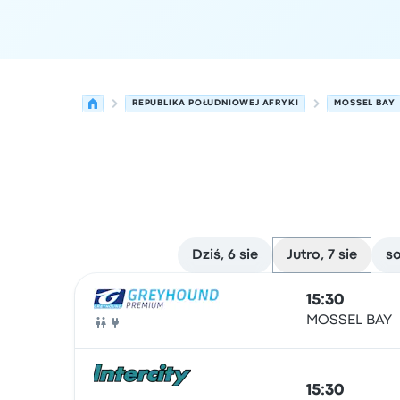
REPUBLIKA POŁUDNIOWEJ AFRYKI
MOSSEL BAY
Dziś, 6 sie
Jutro, 7 sie
so
Najbliższe odjazdy z Mossel Bay do Johannesbur
Obsługiwane przez
Typ pojazdu
Czas odjazdu
Mi
15:30
MOSSEL BAY
Autobus
15:30