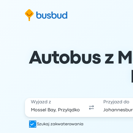
ź do formularza wyszukiwania
Przejdź do stopki
Przejdź do treści
Autobus z M
Wyjazd z
Przyjazd do
Szukaj zakwaterowania