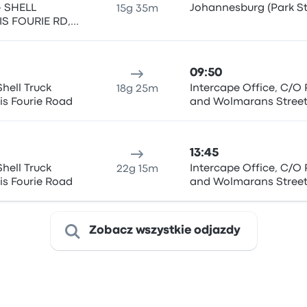
- SHELL
Johannesburg (Park St
15g 35m
S FOURIE RD,
OSSEL BAY,
09:50
Shell Truck
Intercape Office, C/O 
18g 25m
is Fourie Road
and Wolmarans Stree
(Johannesburg Station
13:45
Shell Truck
Intercape Office, C/O 
22g 15m
is Fourie Road
and Wolmarans Stree
(Johannesburg Station
Zobacz wszystkie odjazdy