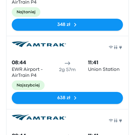
AirTrain P4
Najtaniej
348 zł
Poci
08:44
11:41
EWR Airport -
Union Station
2g 57m
AirTrain P4
Najszybciej
638 zł
Poci