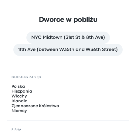
Dworce w pobliżu
NYC Midtown (31st St & 8th Ave)
11th Ave (between W35th and W36th Street)
GLOBALNY ZASIĘG
Polska
Hiszpania
Włochy
Irlandia
Zjednoczone Królestwo
Niemcy
FIRMA