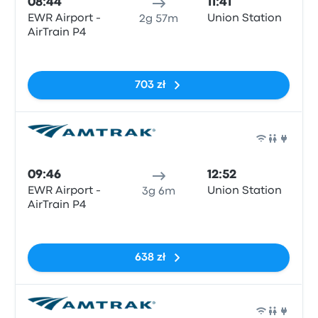
08:44
11:41
EWR Airport -
Union Station
2g 57m
AirTrain P4
Brak tagów
703 zł
Poci
09:46
12:52
EWR Airport -
Union Station
3g 6m
AirTrain P4
Brak tagów
638 zł