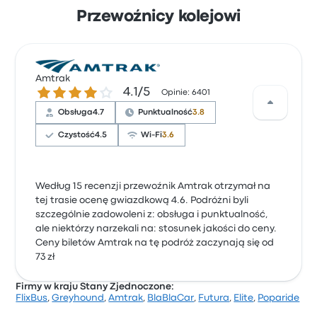
Przewoźnicy kolejowi
Amtrak
4.1 gwiazdek w skali do 5
4.1/5
Opinie: 6401
Obsługa
4.7
Punktualność
3.8
Czystość
4.5
Wi-Fi
3.6
Według 15 recenzji przewoźnik Amtrak otrzymał na
tej trasie ocenę gwiazdkową 4.6. Podróżni byli
szczególnie zadowoleni z: obsługa i punktualność,
ale niektórzy narzekali na: stosunek jakości do ceny.
Ceny biletów Amtrak na tę podróż zaczynają się od
73 zł
Firmy w kraju Stany Zjednoczone:
FlixBus
,
Greyhound
,
Amtrak
,
BlaBlaCar
,
Futura
,
Elite
,
Poparide