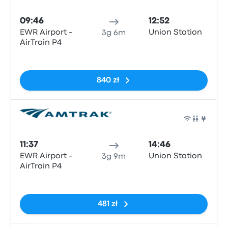
Poci
09:46
12:52
EWR Airport -
Union Station
3g 6m
AirTrain P4
Brak tagów
840 zł
Poci
11:37
14:46
EWR Airport -
Union Station
3g 9m
AirTrain P4
Brak tagów
481 zł