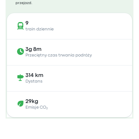
przejazd.
9
train dziennie
3g 8m
Przeciętny czas trwania podróży
314 km
Dystans
29kg
Emisje CO₂