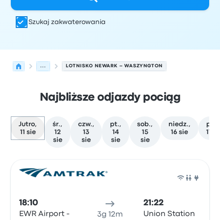
Szukaj zakwaterowania
...
LOTNISKO NEWARK – WASZYNGTON
Najbliższe odjazdy pociąg
Jutro,
śr.,
czw.,
pt.,
sob.,
niedz.,
pon.
11 sie
12
13
14
15
16 sie
17 s
sie
sie
sie
sie
Najbliższe odjazdy z Newark do Waszyngton w dniu 11 si
Obsługiwane przez
Typ pojazdu
Czas odjazdu
Miejsce o
Poci
18:10
21:22
EWR Airport -
Union Station
3g 12m