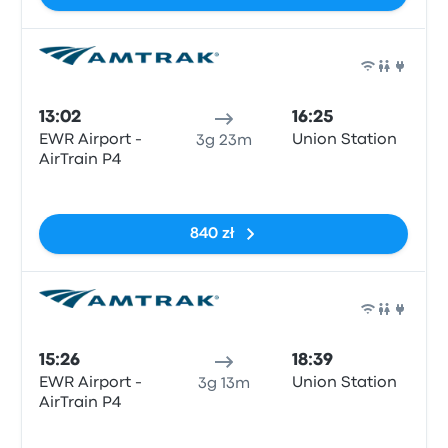
Poci
13:02
16:25
EWR Airport -
Union Station
3g 23m
AirTrain P4
Brak tagów
840 zł
Poci
15:26
18:39
EWR Airport -
Union Station
3g 13m
AirTrain P4
Brak tagów