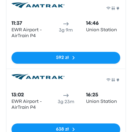
Poci
11:37
14:46
EWR Airport -
Union Station
3g 9m
AirTrain P4
Brak tagów
592 zł
Poci
13:02
16:25
EWR Airport -
Union Station
3g 23m
AirTrain P4
Brak tagów
638 zł