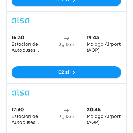
102 zł
Auto
16:30
19:45
Estación de
Malaga Airport
3g 15m
Autobuses
(AGP)
Plaza de
Brak tagów
Armas
102 zł
Auto
17:30
20:45
Estación de
Malaga Airport
3g 15m
Autobuses
(AGP)
Plaza de
Brak tagów