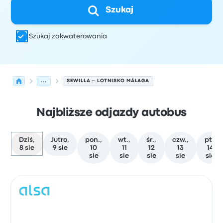
Szukaj
Szukaj zakwaterowania
...
SEWILLA – LOTNISKO MÁLAGA
Najbliższe odjazdy autobus
Dziś,
Jutro,
pon.,
wt.,
śr.,
czw.,
pt.,
8 sie
9 sie
10
11
12
13
14
sie
sie
sie
sie
sie
Najbliższe odjazdy z Sewilla do Málaga w dniu 8 sierpnia
Obsługiwane przez
Typ pojazdu
Czas odjazdu
Miejsce o
Auto