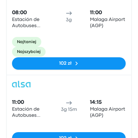
08:00
11:00
Estación de
Malaga Airport
3g
Autobuses
(AGP)
Plaza de
Armas
Najtaniej
Najszybciej
102 zł
Auto
11:00
14:15
Estación de
Malaga Airport
3g 15m
Autobuses
(AGP)
Plaza de
Brak tagów
Armas