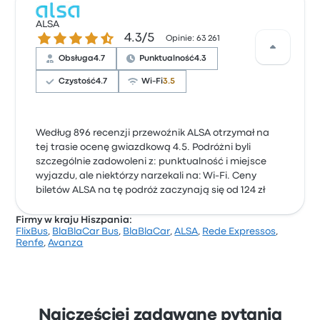
ALSA
4.3 gwiazdek w skali do 5
4.3/5
Opinie: 63 261
Obsługa
4.7
Punktualność
4.3
Czystość
4.7
Wi-Fi
3.5
Według 896 recenzji przewoźnik ALSA otrzymał na
tej trasie ocenę gwiazdkową 4.5. Podróżni byli
szczególnie zadowoleni z: punktualność i miejsce
wyjazdu, ale niektórzy narzekali na: Wi-Fi. Ceny
biletów ALSA na tę podróż zaczynają się od 124 zł
Firmy w kraju Hiszpania:
FlixBus
,
BlaBlaCar Bus
,
BlaBlaCar
,
ALSA
,
Rede Expressos
,
Renfe
,
Avanza
Najczęściej zadawane pytania