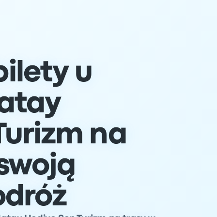
ilety u
atay
Turizm na
swoją
odróż