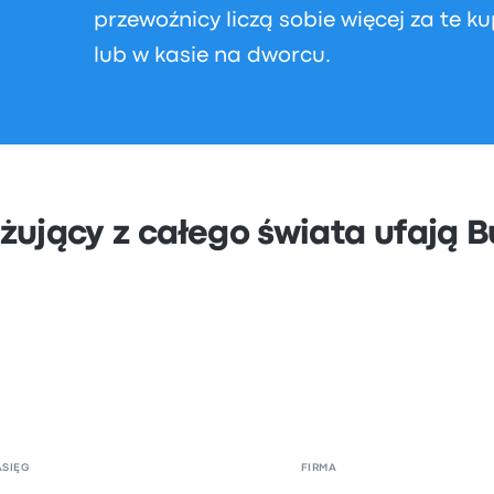
przewoźnicy liczą sobie więcej za te ku
lub w kasie na dworcu.
żujący z całego świata ufają 
ASIĘG
FIRMA