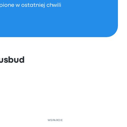
pione w ostatniej chwili
Busbud
WSPARCIE