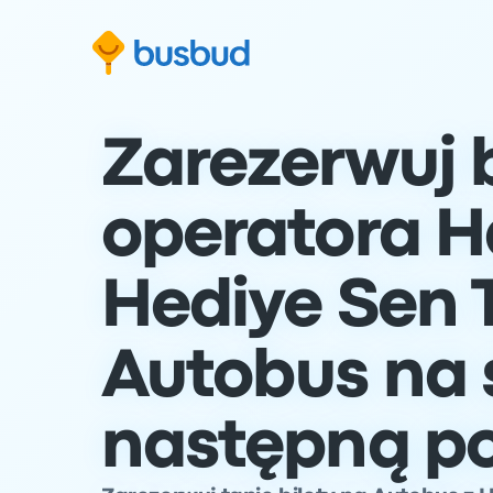
ź do formularza wyszukiwania
Przejdź do stopki
Przejdź do treści
Zarezerwuj b
operatora H
Hediye Sen 
Autobus na 
następną p