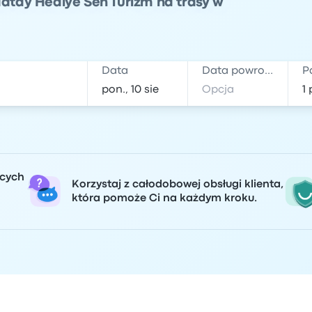
Hatay Hediye Sen Turizm na trasy w
Data
Data powrotu
P
ących
Korzystaj z całodobowej obsługi klienta,
która pomoże Ci na każdym kroku.