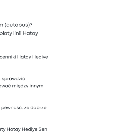
izm (autobus)?
aty linii Hatay
 cenniki Hatay Hediye
z sprawdzić
ować między innymi
z pewność, że dobrze
lety Hatay Hediye Sen