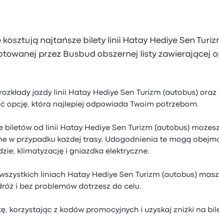
e kosztują najtańsze bilety linii Hatay Hediye Sen Tur
otowanej przez Busbud obszernej listy zawierającej opł
ozkłady jazdy linii Hatay Hediye Sen Turizm (autobus) oraz
ć opcję, która najlepiej odpowiada Twoim potrzebom.
 biletów od linii Hatay Hediye Sen Turizm (autobus) możes
e w przypadku każdej trasy. Udogodnienia te mogą obejm
dzie, klimatyzację i gniazdka elektryczne.
wszystkich liniach Hatay Hediye Sen Turizm (autobus) mas
róż i bez problemów dotrzesz do celu.
tę, korzystając z kodów promocyjnych i uzyskaj zniżki na bi