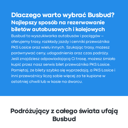
Dlaczego warto wybrać Busbud?
Najlepszy sposób na rezerwowanie
biletów autobusowych i kolejowych
Busbud to wyszukiwarka autobusów i pociągów –
oferujemy trasy, rozkłady jazdy i cenniki przewoźnika
PKS Łosice oraz wielu innych. Szukając trasy, możesz
porównywać ceny, udogodnienia oraz czas podróży.
Jeśli znajdziesz odpowiadającą Ci trasę, możesz śmiało
kupić przez nasz serwis bilet przewoźnika PKS Łosice.
Pamiętaj, że bilety szybko się wyprzedają, a PKS Łosice i
inni przewoźnicy liczą sobie więcej za te kupione w
ostatniej chwili lub w kasie na dworcu.
Podróżujący z całego świata ufają
Busbud