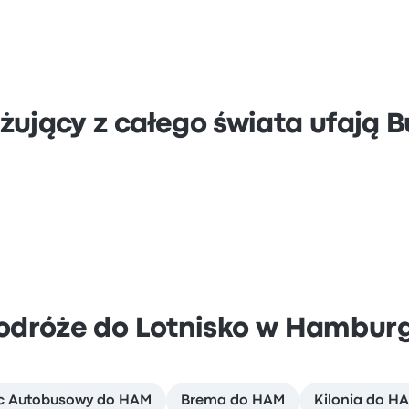
żujący z całego świata ufają 
odróże do Lotnisko w Hambur
c Autobusowy do HAM
Brema do HAM
Kilonia do H