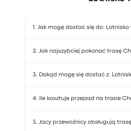
Jak mogę dostać się do: Lotnisk
Skorzystaj z linii autobus, która oferuje be
Jak najszybciej pokonać trasę 
współdzielonego przejazdu.
Trasę do/z Lotnisko w Hamburgu najszybciej 
Dokąd mogę się dostać z: Lotni
często niedrogie, niezawodne i mają wygodn
Z: Lotnisko w Hamburgu możesz dostać się d
Ile kosztuje przejazd na trasie 
wyszukiwarki, aby znaleźć najlepsze ceny i r
Zazwyczaj bilet na trasę Lotnisko w Hamburg
Jacy przewoźnicy obsługują tras
55m. Uwaga: ceny mogą się różnić w zależnoś