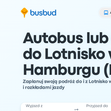
ź do formularza wyszukiwania
Przejdź do stopki
Przejdź do treści
Autobus lub 
do Lotnisko
Hamburgu 
Zaplanuj swoją podróż do i z Lotnis
i rozkładami jazdy
Wyjazd z
Przyjazd do