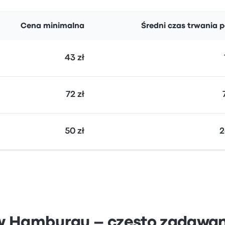
Cena minimalna
Średni czas trwania 
43 zł
72 zł
50 zł
2
 w Hamburgu – często zadawan