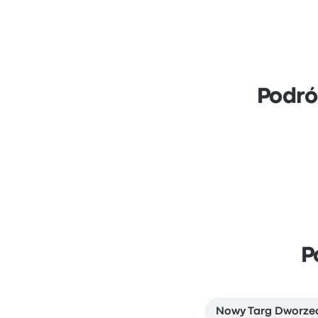
Podró
P
Nowy Targ Dworze