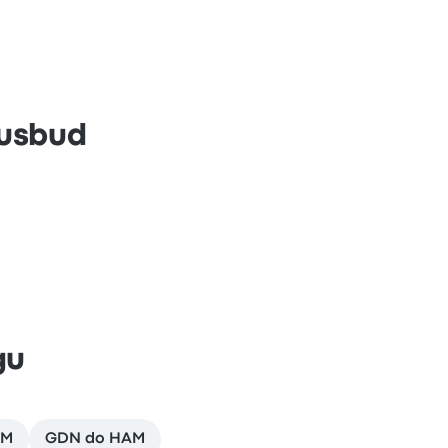
Busbud
gu
AM
GDN do HAM