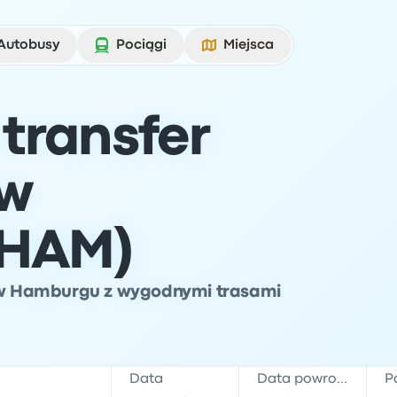
Autobusy
Pociągi
Miejsca
transfer
 w
(HAM)
ko w Hamburgu z wygodnymi trasami
Data
Data powrotu
P