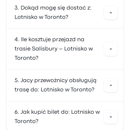
Trasę do/z Lotnisko w Toronto najszybciej
Dokąd mogę się dostać z:
pokonasz linią autobus, która oferuje
Lotnisko w Toronto?
wygodny transport do terminali lotniska. Linie
autobusy są często niedrogie, niezawodne i
mają wygodne siedzenia, dzięki czemu są
Z: Lotnisko w Toronto możesz dostać się do
Ile kosztuje przejazd na
chętnie wybierane przez wielu podróżnych.
różnych miejsc docelowych. Popularne opcje
trasie Salisbury – Lotnisko w
to Fallsview, Barrie Bus Terminal i Yorkdale Bus
Toronto?
Terminal. Skorzystaj z naszej wyszukiwarki,
aby znaleźć najlepsze ceny i rozkłady jazdy
dla swojej podróży.
Zazwyczaj bilet na trasę Lotnisko w Toronto –
Jacy przewoźnicy obsługują
Salisbury kosztuje około 495 zł. Podróż jest
trasę do: Lotnisko w Toronto?
obsługiwana przez przewoźnika FlixBus i trwa
około 1d 1g. Uwaga: ceny mogą się różnić w
zależności od środka transportu, pory dnia i
Z przewoźnikami Go Transit, FlixBus lub Union
Jak kupić bilet do: Lotnisko w
pory roku.
Pearson Express dostaniesz się do Lotnisko w
Toronto?
Toronto. Przewoźnicy oferują 4334