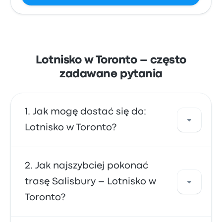
Lotnisko w Toronto – często
zadawane pytania
Jak mogę dostać się do:
Lotnisko w Toronto?
Skorzystaj z linii autobus, transfer lub pociąg,
Jak najszybciej pokonać
które oferują bezpośredni przejazd na
trasę Salisbury – Lotnisko w
lotnisko. Alternatywnie możesz wziąć
Toronto?
taksówkę lub skorzystać z usługi
współdzielonego przejazdu.