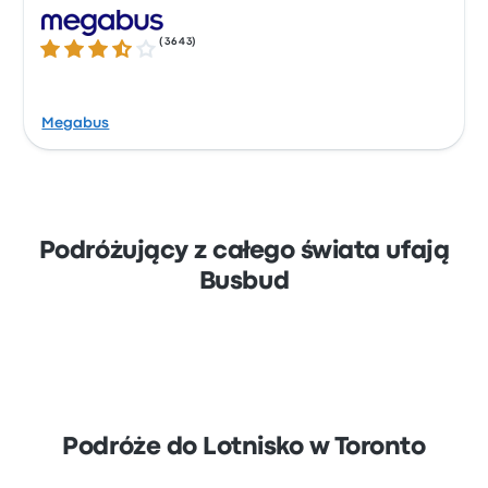
(
3643
)
3.5 gwiazdek w skali do 5
Megabus
Podróżujący z całego świata ufają
Busbud
Podróże do Lotnisko w Toronto