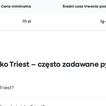
Cena minimalna
Średni czas trwania po
111 zł
1g
sko Triest – często zadawane p
Triest?