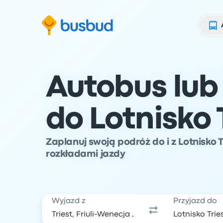
ź do formularza wyszukiwania
Przejdź do stopki
Przejdź do treści
Autobus lub 
do Lotnisko 
Zaplanuj swoją podróż do i z Lotnisko 
rozkładami jazdy
Wyjazd z
Przyjazd do