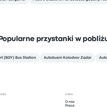
Popularne przystanki w pobliż
t (BGY) Bus Station
Autobusni Kolodvor Zadar
Auto
ASIĘG
FIRMA
O nas
Praca