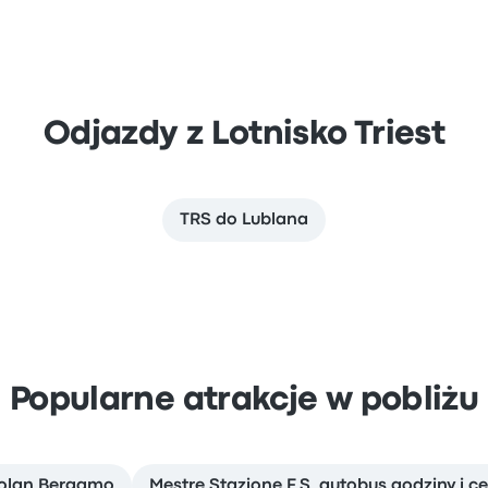
Odjazdy z Lotnisko Triest
TRS do Lublana
Popularne atrakcje w pobliżu
diolan Bergamo
Mestre Stazione F.S. autobus godziny i c