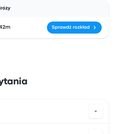
Działania
dróży
 42m
Sprawdź rozkład
ytania