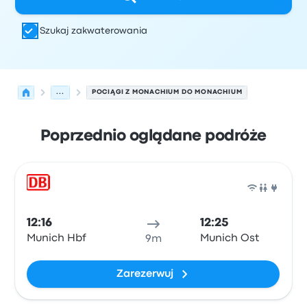
Szukaj zakwaterowania
...
POCIĄGI Z MONACHIUM DO MONACHIUM
Poprzednio oglądane podróże
Najbliższe odjazdy z Monachium do Monachium w dniu 9
Obsługiwane przez
Typ pojazdu
Czas odjazdu
Miejsce o
Poci
12:16
12:25
Munich Hbf
Munich Ost
9m
Zarezerwuj