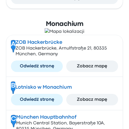
Monachium
ZOB Hackerbrücke
A
ZOB Hackerbrücke, Arnulfstraße 21, 80335
München, Germany
Odwiedź stronę
Zobacz mapę
B
Lotnisko w Monachium
Odwiedź stronę
Zobacz mapę
München Hauptbahnhof
C
Munich Central Station, Bayerstraße 10A,