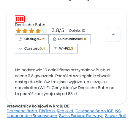
Deutsche Bahn
3.8 gwiazdek w skali do 5
3.8/5
Opinie: 10
Obsługa
3.9
Punktualność
2.8
Czystość
3.4
Wi-Fi
2.5
Na podstawie 10 opinii firma otrzymała w Busbud
ocenę 3.8 gwiazdek. Podróżni szczególnie chwalili
dostęp do biletów i miejsce wyjazdu, ale często
narzekali na Wi-Fi. Ceny biletów Deutsche Bahn na
tę podróż zaczynają się od 88 zł
Przewoźnicy kolejowi w kraju DE:
Deutsche Bahn
,
FlixTrain
,
RegioJet
,
Deutsche Bahn ICE
,
NS
Nederlandse Spoorwegen
,
Swiss Federal Railways
,
Slovak Rail