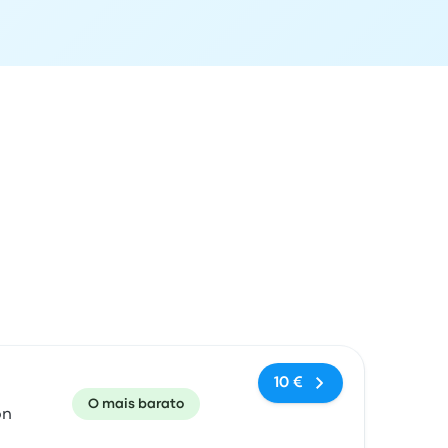
e chegada
Recomendado
Preço e link de reserva
10 €
O mais barato
on