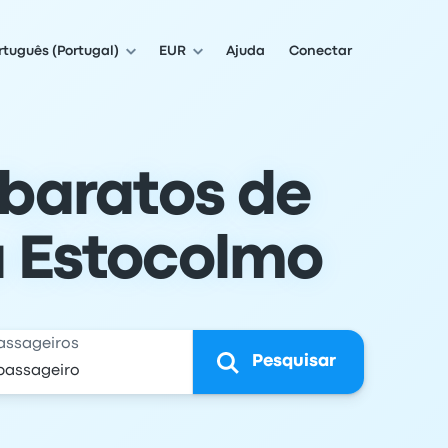
rtuguês (Portugal)
EUR
Ajuda
Conectar
 baratos de
a Estocolmo
assageiros
Pesquisar