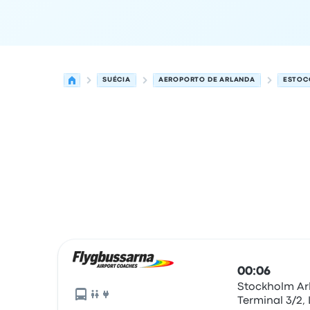
SUÉCIA
AEROPORTO DE ARLANDA
ESTOC
Próximas partidas de Arlanda para Estocolmo 
Operado por
Tipo de veículo
hora de partida
Loc
00:06
Stockholm Ar
Terminal 3/2,