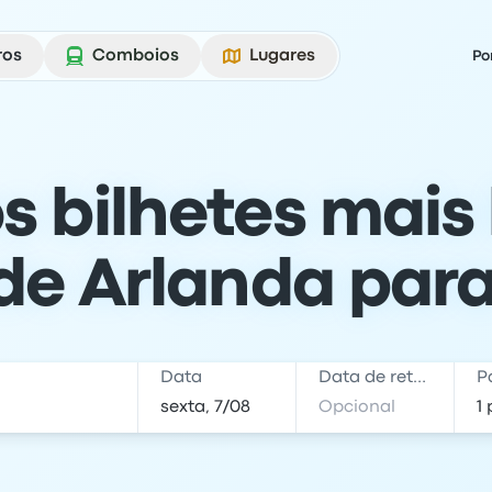
ros
Comboios
Lugares
Po
s bilhetes mais
de Arlanda par
Data
Data de retorno
P