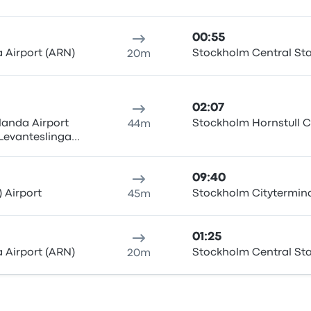
00:55
 Airport (ARN)
Stockholm Central Sta
20m
02:07
landa Airport
Stockholm Hornstull С
44m
 Levanteslingan,
rport Arlanda
09:40
 Airport
Stockholm Citytermin
45m
01:25
 Airport (ARN)
Stockholm Central Sta
20m