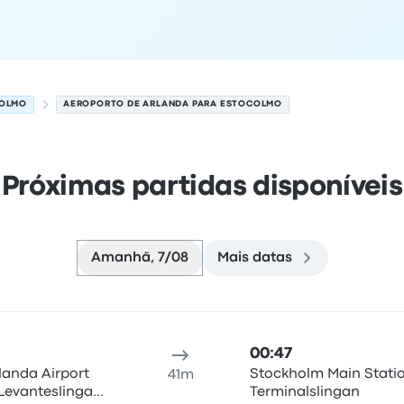
OLMO
AEROPORTO DE ARLANDA PARA ESTOCOLMO
Próximas partidas disponíveis
Amanhã, 7/08
Mais datas
em 7 de agosto
al de partida
duração da viagem
hora de chegada
Local d
00:47
landa Airport
Stockholm Main Stati
41m
 Levanteslingan,
Terminalslingan