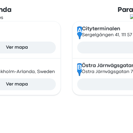
nda
Par
Cityterminalen
A
Sergelgången 41, 111 
Ver mapa
Östra Järnvägsgata
B
ockholm-Arlanda, Sweden
Östra Järnvägsgatan 7
Ver mapa