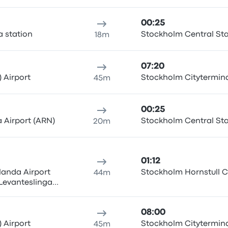
rport Arlanda
00:25
 station
Stockholm Central Sta
18m
07:20
 Airport
Stockholm Citytermin
45m
00:25
 Airport (ARN)
Stockholm Central Sta
20m
01:12
landa Airport
Stockholm Hornstull С
44m
 Levanteslingan,
rport Arlanda
08:00
 Airport
Stockholm Citytermin
45m