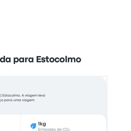
nda para Estocolmo
) Estocolmo. A viagem leva
reço para uma viagem
1kg
Emissões de CO₂