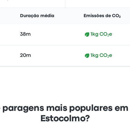
Duração média
Emissões de CO₂
38m
1kg CO₂e
20m
1kg CO₂e
e paragens mais populares em 
Estocolmo?