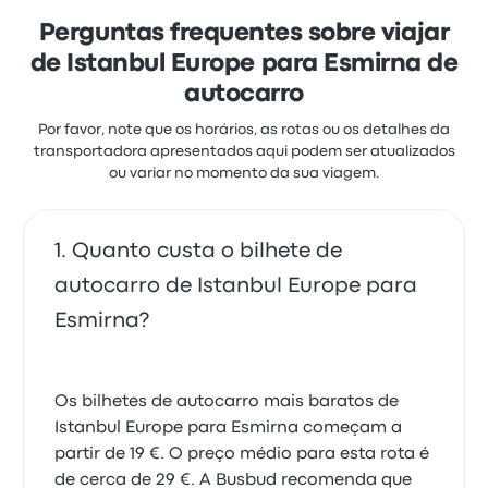
frequentemente de o wifi. Os preços de bilhetes de
LIKEBUS para esta viagem começam em 30 €
Perguntas frequentes sobre viajar
de Istanbul Europe para Esmirna de
autocarro
Por favor, note que os horários, as rotas ou os detalhes da
transportadora apresentados aqui podem ser atualizados
ou variar no momento da sua viagem.
Quanto custa o bilhete de
autocarro de Istanbul Europe para
Esmirna?
Os bilhetes de autocarro mais baratos de
Istanbul Europe para Esmirna começam a
partir de 19 €. O preço médio para esta rota é
de cerca de 29 €. A Busbud recomenda que