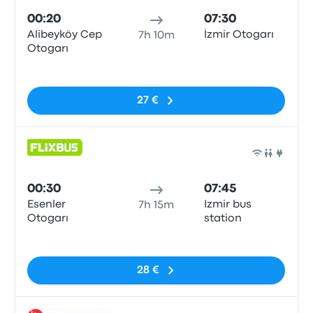
00:20
07:30
Alibeyköy Cep
İzmir Otogarı
7h 10m
Otogarı
Sem etiquetas
27 €
Auto
00:30
07:45
Esenler
Izmir bus
7h 15m
Otogarı
station
Sem etiquetas
28 €