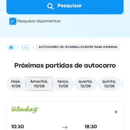
Pesquisar
Pesquisar alojamentos
...
AUTOCARRO DE ISTANBUL EUROPE PARA ESMIRNA
Próximas partidas de autocarro
Hoje,
Amanhã,
terça,
quarta,
quinta,
se
9/08
10/08
11/08
12/08
13/08
1
Próximas partidas de Istanbul Europe para Esmirna em 
Operado por
Tipo de veículo
hora de partida
Local de pa
Auto
10:30
18:30