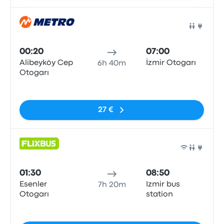
Auto
00:20
07:00
Alibeyköy Cep
İzmir Otogarı
6h 40m
Otogarı
Sem etiquetas
27 €
Auto
01:30
08:50
Esenler
Izmir bus
7h 20m
Otogarı
station
Sem etiquetas