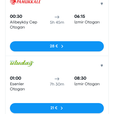
Auto
00:30
06:15
Alibeyköy Cep
İzmir Otogarı
5h 45m
Otogarı
Sem etiquetas
28 €
Auto
01:00
08:30
Esenler
İzmir Otogarı
7h 30m
Otogarı
Sem etiquetas
21 €