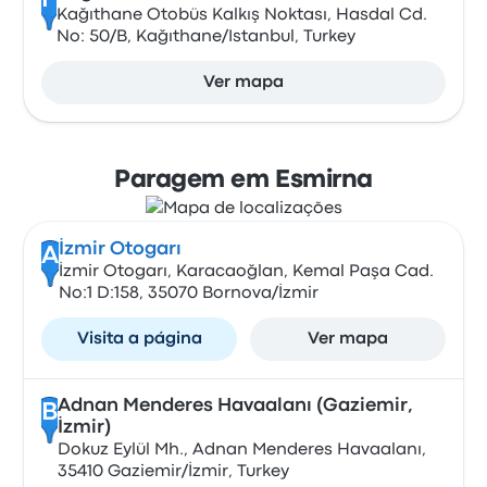
F
Kağıthane Otobüs Kalkış Noktası, Hasdal Cd.
No: 50/B, Kağıthane/Istanbul, Turkey
Ver mapa
Paragem em Esmirna
İzmir Otogarı
A
İzmir Otogarı, Karacaoğlan, Kemal Paşa Cad.
No:1 D:158, 35070 Bornova/İzmir
Visita a página
Ver mapa
Adnan Menderes Havaalanı (Gaziemir,
B
İzmir)
Dokuz Eylül Mh., Adnan Menderes Havaalanı,
35410 Gaziemir/İzmir, Turkey