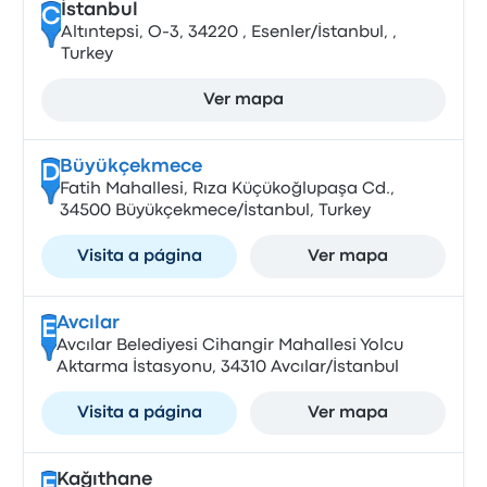
İstanbul
C
Altıntepsi, O-3, 34220 , Esenler/İstanbul, ,
Turkey
Ver mapa
Büyükçekmece
D
Fatih Mahallesi, Rıza Küçükoğlupaşa Cd.,
34500 Büyükçekmece/İstanbul, Turkey
Visita a página
Ver mapa
Avcılar
E
Avcılar Belediyesi Cihangir Mahallesi Yolcu
Aktarma İstasyonu, 34310 Avcılar/İstanbul
Visita a página
Ver mapa
Kağıthane