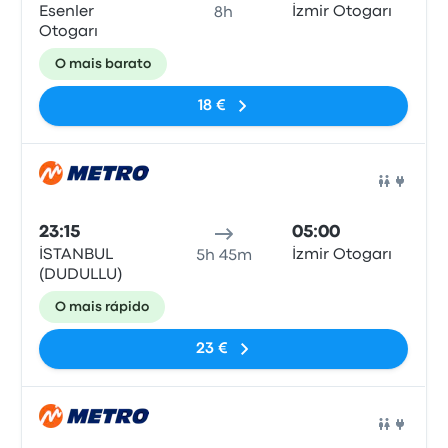
Esenler
İzmir Otogarı
8h
Otogarı
O mais barato
18 €
Auto
23:15
05:00
İSTANBUL
İzmir Otogarı
5h 45m
(DUDULLU)
O mais rápido
23 €
Auto