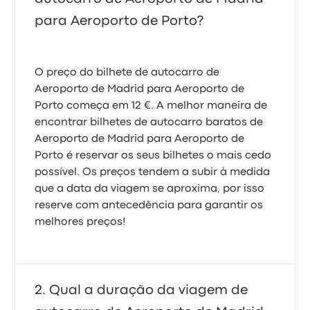
estava muito frio dentro do autocarro
ouvir porque eu estava na frente na poltrona 2
3.0 de 5 estrelas
barulho que incomodava um pouco tirando isso uma
para Aeroporto de Porto?
Irina C.
viagem foi. Boa. O ar funcionava bem. Obrigado.
6 de setembro de 2024
4.0 de 5 estrelas
Fernando D.
20 de julho de 2026
O preço do bilhete de autocarro de
Pontualidade 👍 Deviam ter um tempo a mais de
Aeroporto de Madrid para Aeroporto de
tolerância se ainda estão passageiros a chegar 👎
Porto começa em 12 €. A melhor maneira de
3.0 de 5 estrelas
Erick V.
encontrar bilhetes de autocarro baratos de
3 de agosto de 2024
Aeroporto de Madrid para Aeroporto de
Porto é reservar os seus bilhetes o mais cedo
possível. Os preços tendem a subir à medida
que a data da viagem se aproxima, por isso
reserve com antecedência para garantir os
melhores preços!
Qual a duração da viagem de