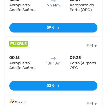
Aeropuerto
Aeroporto do
9h 14m
Adolfo Suárez
Porto (OPO)
Madrid-
Sem etiquetas
Barajas, MAD
T4
59 €
Auto
00:15
09:25
Aeropuerto
Porto (Airport)
10h 10m
Adolfo Suárez
OPO
Madrid-
Sem etiquetas
Barajas, MAD
T4
52 €
Auto