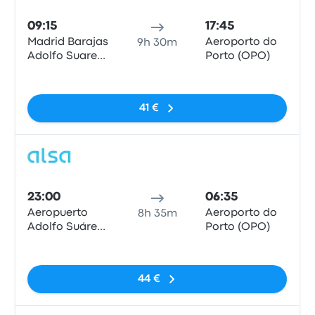
09:15
17:45
Madrid Barajas
Aeroporto do
9h 30m
Adolfo Suarez
Porto (OPO)
Airport
Sem etiquetas
41 €
Auto
23:00
06:35
Aeropuerto
Aeroporto do
8h 35m
Adolfo Suárez
Porto (OPO)
Madrid-
Sem etiquetas
Barajas, MAD
T4
44 €