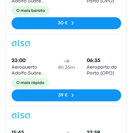
Adolfo Suárez
Porto (OPO)
Madrid-
O mais barato
Barajas, MAD
T4
30 €
Auto
23:00
06:35
Aeropuerto
Aeroporto do
8h 35m
Adolfo Suárez
Porto (OPO)
Madrid-
O mais rápido
Barajas, MAD
T4
59 €
Auto
15:45
23:59