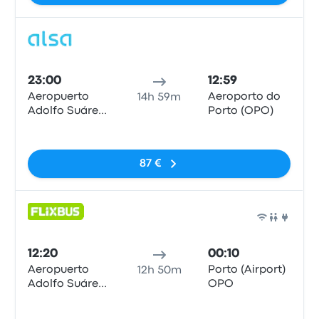
Auto
23:00
12:59
Aeropuerto
Aeroporto do
14h 59m
Adolfo Suárez
Porto (OPO)
Madrid-
Sem etiquetas
Barajas, MAD
T4
87 €
Auto
12:20
00:10
Aeropuerto
Porto (Airport)
12h 50m
Adolfo Suárez
OPO
Madrid-
Sem etiquetas
Barajas, MAD