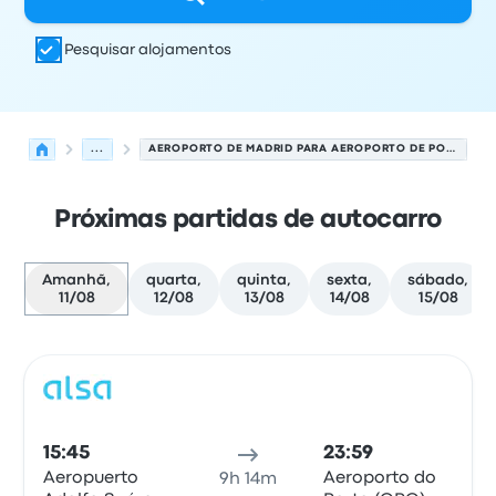
Pesquisar alojamentos
...
AEROPORTO DE MADRID PARA AEROPORTO DE PORTO
Próximas partidas de autocarro
Amanhã,
quarta,
quinta,
sexta,
sábado,
11/08
12/08
13/08
14/08
15/08
Próximas partidas de Madrid para Porto em 11 de agost
Operado por
Tipo de veículo
hora de partida
Local de pa
Auto
15:45
23:59
Aeropuerto
Aeroporto do
9h 14m