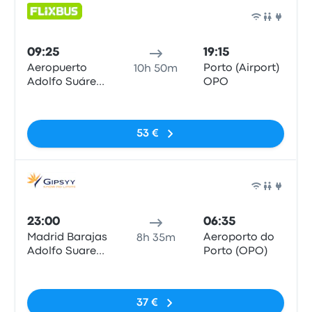
Auto
09:25
19:15
Aeropuerto
Porto (Airport)
10h 50m
Adolfo Suárez
OPO
Madrid-
Sem etiquetas
Barajas, MAD
T4
53 €
Auto
23:00
06:35
Madrid Barajas
Aeroporto do
8h 35m
Adolfo Suarez
Porto (OPO)
Airport
Sem etiquetas
37 €