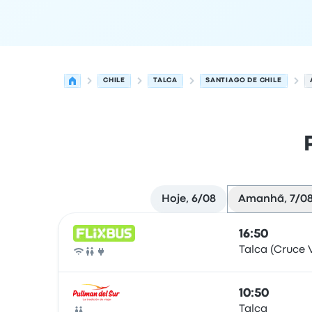
CHILE
TALCA
SANTIAGO DE CHILE
Hoje, 6/08
Amanhã, 7/0
Próximas partidas de Talca para Santiago de C
Operado por
Tipo de veículo
hora de partida
Loc
16:50
Talca (Cruce V
Autocarro
10:50
Talca