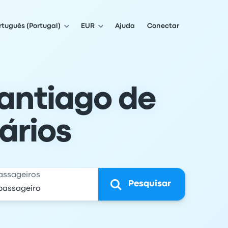
rtuguês (Portugal)
EUR
Ajuda
Conectar
Santiago de
ários
assageiros
Pesquisar