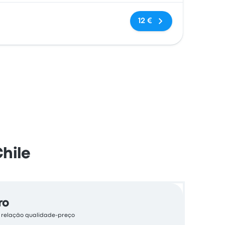
Sem etiquetas
12 €
hile
ro
e relação qualidade-preço