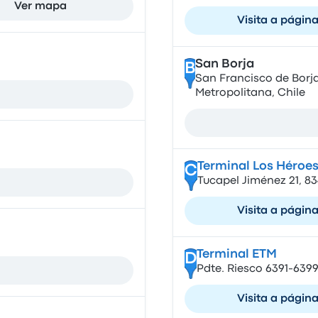
Ver mapa
Visita a págin
San Borja
B
San Francisco de Borja
Metropolitana, Chile
Terminal Los Héroe
C
Tucapel Jiménez 21, 8
Visita a págin
Terminal ETM
D
Pdte. Riesco 6391-6399
Visita a págin