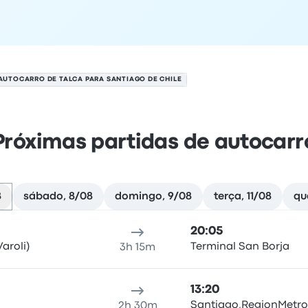
AUTOCARRO DE TALCA PARA SANTIAGO DE CHILE
Próximas partidas de autocarr
8
sábado, 8/08
domingo, 9/08
terça, 11/08
qu
hile em 7 de agosto
al de partida
duração da viagem
hora de chegada
Local d
20:05
aroli)
Terminal San Borja
3h 15m
13:20
Santiago,RegionMetro
2h 30m