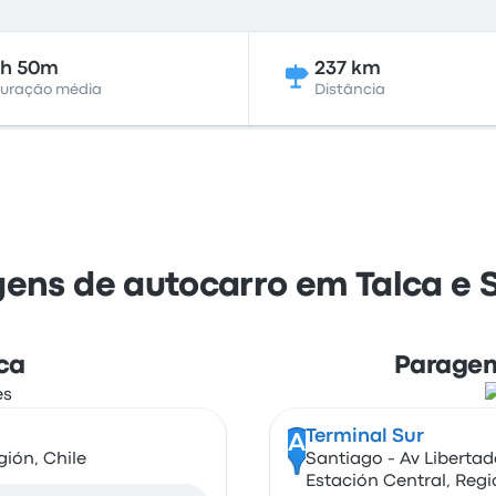
2h 50m
237 km
uração média
Distância
ens de autocarro em Talca e 
ca
Paragem
Terminal Sur
A
gión, Chile
Santiago - Av Libertad
Estación Central, Regi