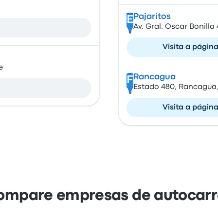
Pajaritos
E
Av. Gral. Oscar Bonilla
Visita a págin
e
Rancagua
F
Estado 480, Rancagua, 
Visita a págin
ompare empresas de autocarr