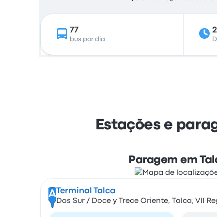
77
bus por dia
D
Estações e parag
Paragem em Tal
Terminal Talca
A
Dos Sur / Doce y Trece Oriente, Talca, VII Re