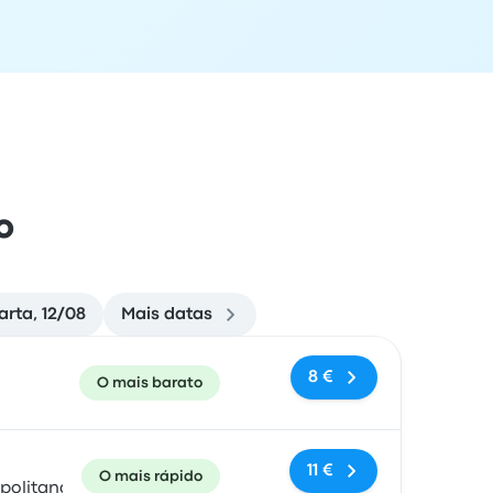
o
arta, 12/08
Mais datas
e chegada
Recomendado
Preço e link de reserva
8 €
O mais barato
11 €
O mais rápido
politana,Chile