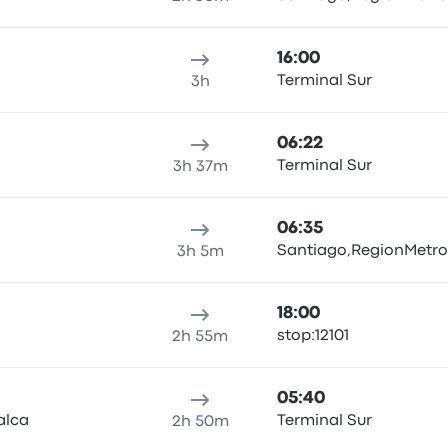
16:00
Terminal Sur
3h
06:22
Terminal Sur
3h 37m
06:35
Santiago,RegionMetro
3h 5m
18:00
stop:12101
2h 55m
05:40
alca
Terminal Sur
2h 50m