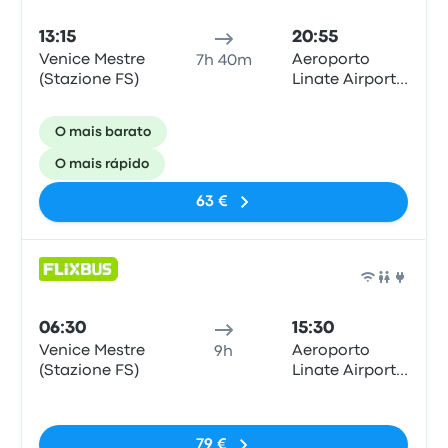
13:15
20:55
Venice Mestre
Aeroporto
7h 40m
(Stazione FS)
Linate Airport
(LIN)
O mais barato
O mais rápido
63 €
Auto
06:30
15:30
Venice Mestre
Aeroporto
9h
(Stazione FS)
Linate Airport
(LIN)
Sem etiquetas
79 €