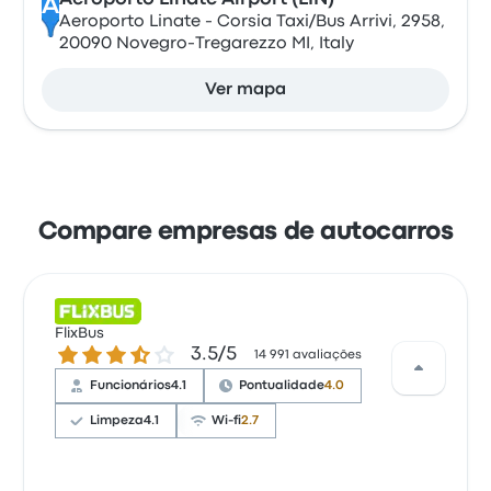
A
Aeroporto Linate - Corsia Taxi/Bus Arrivi, 2958,
20090 Novegro-Tregarezzo MI, Italy
Ver mapa
Compare empresas de autocarros
FlixBus
3.5 de 5 estrelas
3.5/5
14 991 avaliações
Funcionários
4.1
Pontualidade
4.0
Limpeza
4.1
Wi-fi
2.7