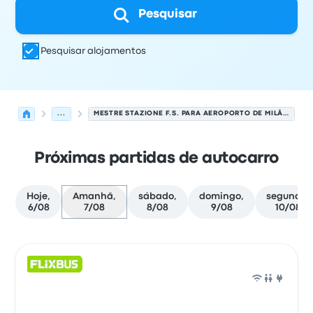
Pesquisar
Pesquisar alojamentos
...
MESTRE STAZIONE F.S. PARA AEROPORTO DE MILÃO LINATE
Próximas partidas de autocarro
Hoje,
Amanhã,
sábado,
domingo,
segunda,
6/08
7/08
8/08
9/08
10/08
Próximas partidas de Veneza para Milão em 7 de agost
Operado por
Tipo de veículo
hora de partida
Local de pa
Auto