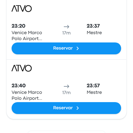
Auto
23:20
23:37
Venice Marco
Mestre
17m
Polo Airport
Bus Station
Reservar
(VCE)
Auto
23:40
23:57
Venice Marco
Mestre
17m
Polo Airport
Bus Station
Reservar
(VCE)