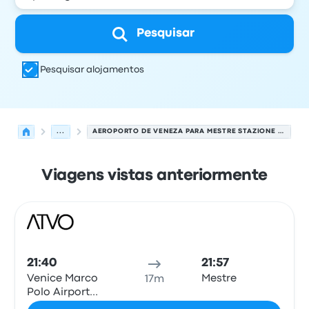
Pesquisar
Pesquisar alojamentos
...
AEROPORTO DE VENEZA PARA MESTRE STAZIONE F.S.
Viagens vistas anteriormente
Próximas partidas de Veneza para Veneza em 9 de agos
Operado por
Tipo de veículo
hora de partida
Local de pa
Auto
21:40
21:57
Venice Marco
Mestre
17m
Polo Airport
Bus Station