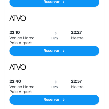
Reservar
(VCE)
Auto
22:10
22:27
Venice Marco
Mestre
17m
Polo Airport
Bus Station
Reservar
(VCE)
Auto
22:40
22:57
Venice Marco
Mestre
17m
Polo Airport
Bus Station
Reservar
(VCE)