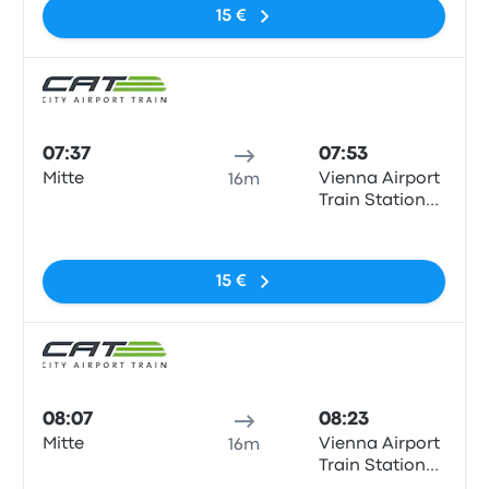
15 €
Comb
07:37
07:53
Mitte
Vienna Airport
16m
Train Station
(VIE)
Sem etiquetas
15 €
Comb
08:07
08:23
Mitte
Vienna Airport
16m
Train Station
(VIE)