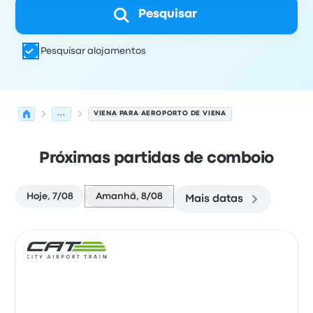
Pesquisar
Pesquisar alojamentos
...
VIENA PARA AEROPORTO DE VIENA
Próximas partidas de comboio
Hoje, 7/08
Amanhã, 8/08
Mais datas
Próximas partidas de Viena para Viena em 8 de agosto
Operado por
Tipo de veículo
hora de partida
Local de pa
Comb