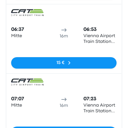
Comb
06:37
06:53
Mitte
Vienna Airport
16m
Train Station
(VIE)
Sem etiquetas
15 €
Comb
07:07
07:23
Mitte
Vienna Airport
16m
Train Station
(VIE)
Sem etiquetas