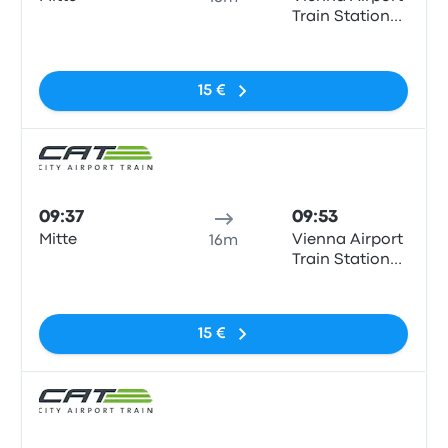
Train Station
(VIE)
Sem etiquetas
15 €
Comb
09:37
09:53
Mitte
Vienna Airport
16m
Train Station
(VIE)
Sem etiquetas
15 €
Comb