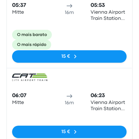
05:37
05:53
Mitte
Vienna Airport
16m
Train Station
(VIE)
O mais barato
O mais rápido
15 €
Comb
06:07
06:23
Mitte
Vienna Airport
16m
Train Station
(VIE)
Sem etiquetas
15 €