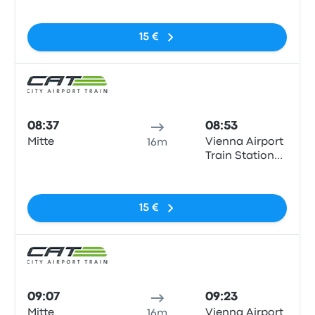
Sem etiquetas
15 €
Comb
08:37
08:53
Mitte
Vienna Airport
16m
Train Station
(VIE)
Sem etiquetas
15 €
Comb
09:07
09:23
Mitte
Vienna Airport
16m