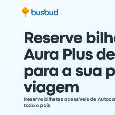
para o formulário de pesquisa
Saltar para o conteúdo
Saltar para o rodapé
Reserve bilh
Aura Plus d
para a sua 
viagem
Reserve bilhetes acessíveis de Autoc
todo o país