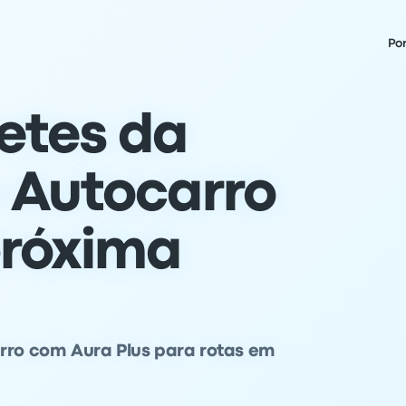
Po
etes da
e Autocarro
próxima
arro com Aura Plus para rotas em