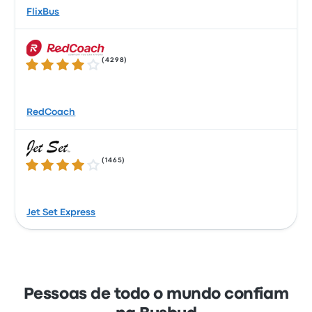
FlixBus
(
4298
)
3.9 de 5 estrelas
RedCoach
(
1465
)
4.2 de 5 estrelas
Jet Set Express
Pessoas de todo o mundo confiam