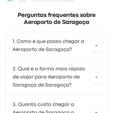
Perguntas frequentes sobre
Aeroporto de Saragoça
Como é que posso chegar a
Aeroporto de Saragoça?
Pode apanhar o autocarro, que oferece
Qual é a forma mais rápida
acesso direto ao aeroporto. Em alternativa,
de viajar para Aeroporto de
também pode apanhar um táxi ou usar um
Saragoça de Saragoça?
serviço de partilha de viagens.
A maneira mais rápida de viajar de e para o
Quanto custa chegar a
Aeroporto de Saragoça é autocarro, o que
Aeroporto de Saragoça a