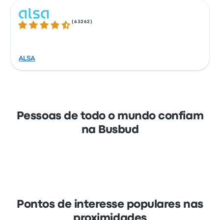
(
63262
)
4.3 de 5 estrelas
ALSA
Pessoas de todo o mundo confiam
na Busbud
Pontos de interesse populares nas
proximidades